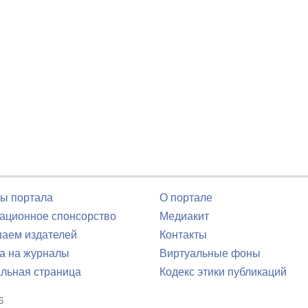
ы портала
О портале
ционное спонсорство
Медиакит
аем издателей
Контакты
а на журналы
Виртуальные фоны
льная страница
Кодекс этики публикаций
6