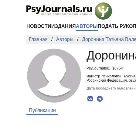
Перейти к основному содержанию
НОВОСТИ
ИЗДАНИЯ
АВТОРЫ
ПОДАТЬ РУКО
Главная
Авторы
Доронина Татьяна Вал
Доронин
PsyJournalsID: 10764
магистр психологии, Русск
Российская Федерация, psy
Дата последнего обновления
Публикации