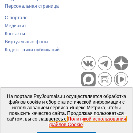
Персональная страница
О портале
Медиакит
Контакты
Виртуальные фоны
Кодекс этики публикаций
Портал психологических изданий PsyJournals.ru, 2007–2026
На портале PsyJournals.ru осуществляется обработка
Правила использования материалов
файлов cookie и сбор статистической информации с
Свидетельство регистрации СМИ
Эл № ФС77-66447 от 14 июля
использованием сервиса Яндекс.Метрика, чтобы
2016 г.
повысить качество сайта. Продолжая пользоваться
сайтом, вы соглашаетесь с
Политикой использования
Издатель:
ФГБОУ ВО МГППУ
файлов Cookie
.
Репозиторий открытого доступа