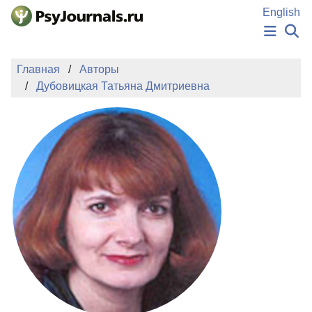
Перейти к основному содержанию
English
НОВОСТИ
Главная
Авторы
ИЗДАНИЯ
Дубовицкая Татьяна Дмитриевна
АВТОРЫ
ПОДАТЬ РУКОПИСЬ
БАЗА ЗНАНИЙ
КЛЮЧЕВЫЕ СЛОВА
Регистрация
Вход