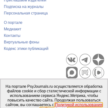
Приглашаем издателей
Подписка на журналы
Персональная страница
О портале
Медиакит
Контакты
Виртуальные фоны
Кодекс этики публикаций
Портал психологических изданий PsyJournals.ru, 2007–2026
На портале PsyJournals.ru осуществляется обработка
Правила использования материалов
файлов cookie и сбор статистической информации с
Свидетельство регистрации СМИ
Эл № ФС77-66447 от 14 июля
использованием сервиса Яндекс.Метрика, чтобы
2016 г.
повысить качество сайта. Продолжая пользоваться
сайтом, вы соглашаетесь с
Политикой использования
Издатель:
ФГБОУ ВО МГППУ