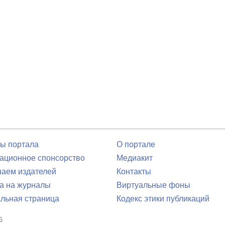
ы портала
О портале
ционное спонсорство
Медиакит
аем издателей
Контакты
а на журналы
Виртуальные фоны
льная страница
Кодекс этики публикаций
6