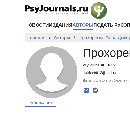
Перейти к основному содержанию
НОВОСТИ
ИЗДАНИЯ
АВТОРЫ
ПОДАТЬ РУКО
Главная
Авторы
Прохоренко Анна Дмит
Прохоре
PsyJournalsID: 10895
slakker9812@mail.ru
Дата последнего обновления
Публикации