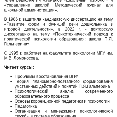
Член редколлегии журналов «Школьный психолог» и
«Управление школой. Методический журнал для
школьной администрации».
В 1986 г. защитила кандидатскую диссертацию на тему
«Развитие форм и функций речи дошкольника в
игровой деятельности», в 2022 г. - докторскую
диссертацию на тему «Психотехнический подход к
практической психологии образования: школа П.Я.
Гальперина».
С 1995 г. работает на факультете психологии МГУ им.
М.В. Ломоносова.
Читает курсы:
Проблемы восстановления ВПФ
Теория планомерно-поэтапного формирования
умственных действий и понятий П.Я.Гальперина
Психологический анализ современного
образовательного процесса
Основы коррекционной педагогики и психологии
Педагогика
Организация и менеджмент психологической
службы в системе образования