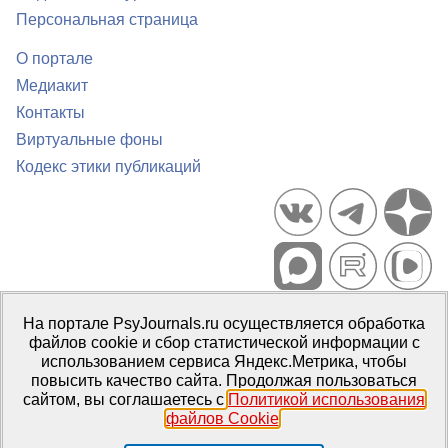
Персональная страница
О портале
Медиакит
Контакты
Виртуальные фоны
Кодекс этики публикаций
Портал психологических изданий PsyJournals.ru, 2007–2026
На портале PsyJournals.ru осуществляется обработка
Правила использования материалов
файлов cookie и сбор статистической информации с
Свидетельство регистрации СМИ
Эл № ФС77-66447 от 14 июля
использованием сервиса Яндекс.Метрика, чтобы
2016 г.
повысить качество сайта. Продолжая пользоваться
сайтом, вы соглашаетесь с
Политикой использования
Издатель:
ФГБОУ ВО МГППУ
файлов Cookie
.
Репозиторий открытого доступа