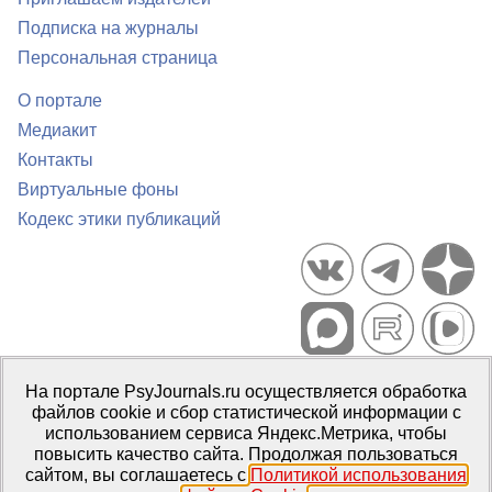
Подписка на журналы
Персональная страница
О портале
Медиакит
Контакты
Виртуальные фоны
Кодекс этики публикаций
Портал психологических изданий PsyJournals.ru, 2007–2026
На портале PsyJournals.ru осуществляется обработка
Правила использования материалов
файлов cookie и сбор статистической информации с
Свидетельство регистрации СМИ
Эл № ФС77-66447 от 14 июля
использованием сервиса Яндекс.Метрика, чтобы
2016 г.
повысить качество сайта. Продолжая пользоваться
сайтом, вы соглашаетесь с
Политикой использования
Издатель:
ФГБОУ ВО МГППУ