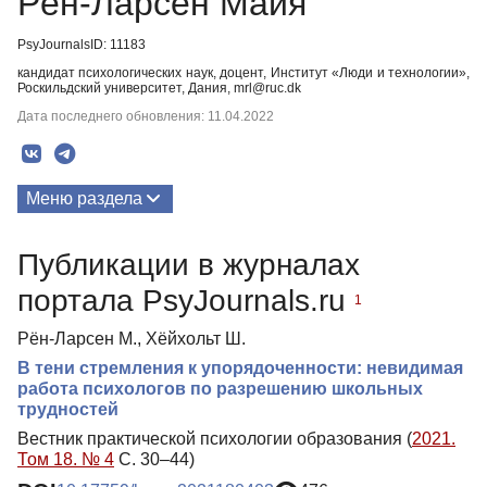
Рён-Ларсен Майя
PsyJournalsID: 11183
кандидат психологических наук, доцент, Институт «Люди и технологии»,
Роскильдский университет, Дания, mrl@ruc.dk
Дата последнего обновления: 11.04.2022
Меню раздела
Публикации
Публикации в журналах
портала PsyJournals.ru
1
Рён-Ларсен М., Хёйхольт Ш.
В тени стремления к упорядоченности: невидимая
работа психологов по разрешению школьных
трудностей
Вестник практической психологии образования (
2021.
Том 18. № 4
С. 30–44)