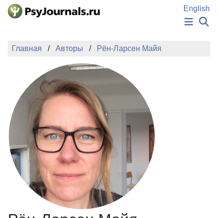
Перейти к основному содержанию
English
НОВОСТИ
Главная
Авторы
Рён-Ларсен Майя
ИЗДАНИЯ
АВТОРЫ
ПОДАТЬ РУКОПИСЬ
БАЗА ЗНАНИЙ
КЛЮЧЕВЫЕ СЛОВА
Регистрация
Вход