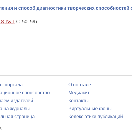
ления и способ диагностики творческих способностей
18. № 1
С. 50–59)
ы портала
О портале
ционное спонсорство
Медиакит
аем издателей
Контакты
а на журналы
Виртуальные фоны
льная страница
Кодекс этики публикаций
6