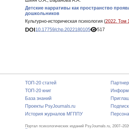
Шиян О.А., Баранова А.А.
Детские нарративы как пространство прояв
дошкольников
Культурно-историческая психология (
2022. Том 
DOI
10.17759/chp.2022180105
517
ТОП-20 статей
Партнер
ТОП-20 книг
Информа
База знаний
Приглаш
Проекты PsyJournals.ru
Подписк
История журналов МГППУ
Персона
Портал психологических изданий PsyJournals.ru, 2007–202