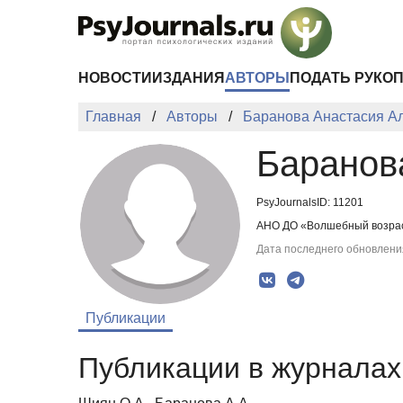
Перейти к основному содержанию
НОВОСТИ
ИЗДАНИЯ
АВТОРЫ
ПОДАТЬ РУКО
Главная
Авторы
Баранова Анастасия А
Баранов
PsyJournalsID: 11201
АНО ДО «Волшебный возраст
Дата последнего обновления
Публикации
Публикации в журналах 