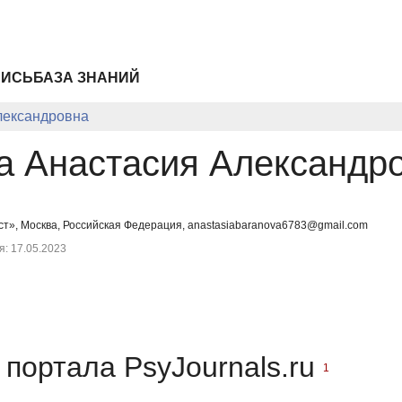
ПИСЬ
БАЗА ЗНАНИЙ
лександровна
а Анастасия Александр
», Москва, Российская Федерация, anastasiabaranova6783@gmail.com
: 17.05.2023
портала PsyJournals.ru
1