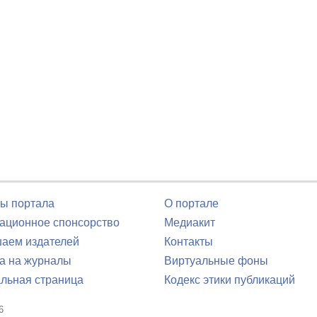
ы портала
О портале
ционное спонсорство
Медиакит
аем издателей
Контакты
а на журналы
Виртуальные фоны
льная страница
Кодекс этики публикаций
6