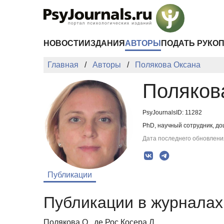
Перейти к основному содержанию
НОВОСТИ
ИЗДАНИЯ
АВТОРЫ
ПОДАТЬ РУКО
Главная
Авторы
Полякова Оксана
Поляков
PsyJournalsID: 11282
PhD, научный сотрудник, до
Дата последнего обновления
Публикации
Публикации в журналах 
Полякова О., де Рос Косера Л.