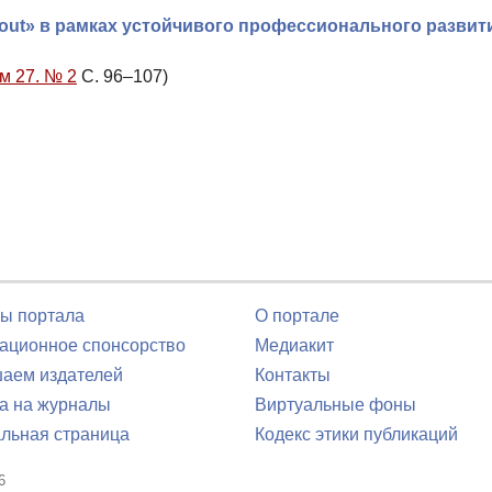
kout» в рамках устойчивого профессионального развит
м 27. № 2
С. 96–107)
ы портала
О портале
ционное спонсорство
Медиакит
аем издателей
Контакты
а на журналы
Виртуальные фоны
льная страница
Кодекс этики публикаций
6