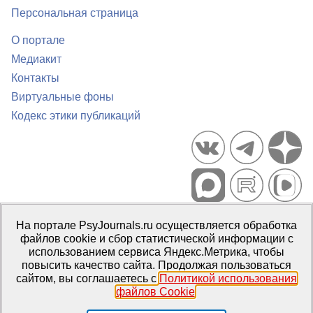
Персональная страница
О портале
Медиакит
Контакты
Виртуальные фоны
Кодекс этики публикаций
Портал психологических изданий PsyJournals.ru, 2007–2026
На портале PsyJournals.ru осуществляется обработка
Правила использования материалов
файлов cookie и сбор статистической информации с
Свидетельство регистрации СМИ
Эл № ФС77-66447 от 14 июля
использованием сервиса Яндекс.Метрика, чтобы
2016 г.
повысить качество сайта. Продолжая пользоваться
сайтом, вы соглашаетесь с
Политикой использования
Издатель:
ФГБОУ ВО МГППУ
файлов Cookie
.
Репозиторий открытого доступа