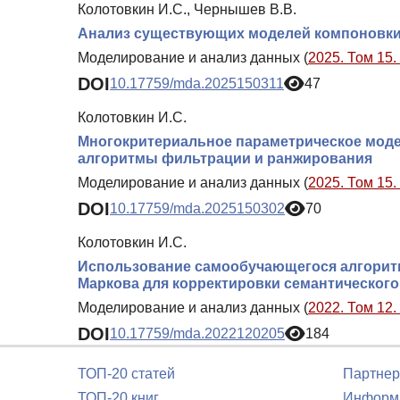
Колотовкин И.С., Чернышев В.В.
Анализ существующих моделей компоновки 
Моделирование и анализ данных (
2025. Том 15.
DOI
10.17759/mda.2025150311
47
Колотовкин И.С.
Многокритериальное параметрическое моде
алгоритмы фильтрации и ранжирования
Моделирование и анализ данных (
2025. Том 15.
DOI
10.17759/mda.2025150302
70
Колотовкин И.С.
Использование самообучающегося алгоритм
Маркова для корректировки семантического
Моделирование и анализ данных (
2022. Том 12.
DOI
10.17759/mda.2022120205
184
ТОП-20 статей
Партнер
ТОП-20 книг
Информа