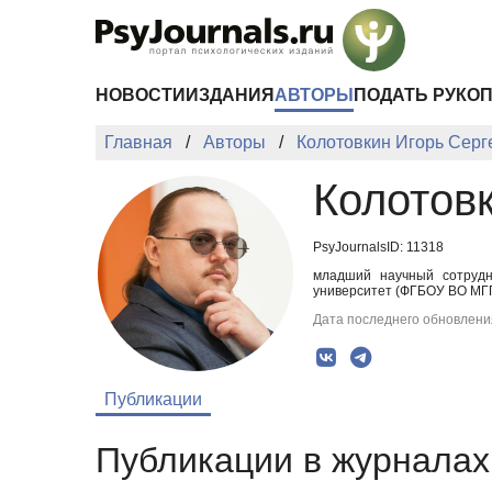
Перейти к основному содержанию
НОВОСТИ
ИЗДАНИЯ
АВТОРЫ
ПОДАТЬ РУКО
Главная
Авторы
Колотовкин Игорь Серг
Колотов
PsyJournalsID: 11318
младший научный сотрудни
университет (ФГБОУ ВО МГПП
Дата последнего обновления
Публикации
Публикации в журналах 