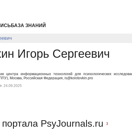
ПИСЬ
БАЗА ЗНАНИЙ
еевич
кин Игорь Сергеевич
к центра информационных технологий для психологических исследовани
У), Москва, Российская Федерация, is@kolotovkin.pro
: 24.09.2025
портала PsyJournals.ru
3