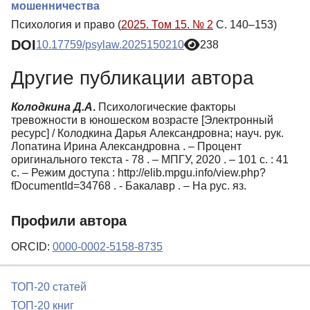
мошенничества
Психология и право (
2025. Том 15. № 2
С. 140–153)
DOI
10.17759/psylaw.2025150210
238
Другие публикации автора
Колодкина Д.А
.
Психологические факторы
тревожности в юношеском возрасте [Электронный
ресурс] / Колодкина Дарья Александровна; науч. рук.
Лопатина Ирина Александровна . – Процент
оригинального текста - 78 . – МПГУ, 2020 . – 101 с. : 41
с. – Режим доступа : http://elib.mpgu.info/view.php?
fDocumentId=34768 . - Бакалавр . – На рус. яз.
Профили автора
ORCID:
0000-0002-5158-8735
ТОП-20 статей
ТОП-20 книг