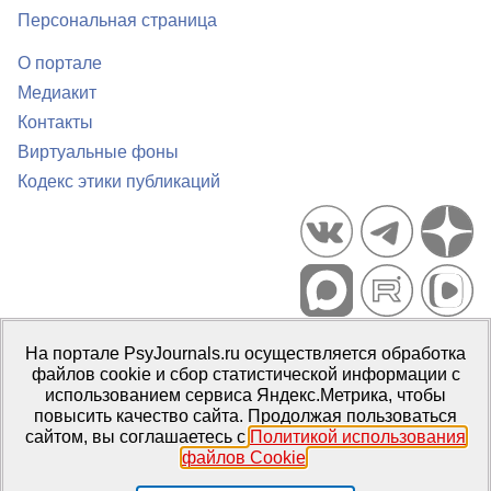
Персональная страница
О портале
Медиакит
Контакты
Виртуальные фоны
Кодекс этики публикаций
Портал психологических изданий PsyJournals.ru, 2007–2026
На портале PsyJournals.ru осуществляется обработка
Правила использования материалов
файлов cookie и сбор статистической информации с
Свидетельство регистрации СМИ
Эл № ФС77-66447 от 14 июля
использованием сервиса Яндекс.Метрика, чтобы
2016 г.
повысить качество сайта. Продолжая пользоваться
сайтом, вы соглашаетесь с
Политикой использования
Издатель:
ФГБОУ ВО МГППУ
файлов Cookie
.
Репозиторий открытого доступа