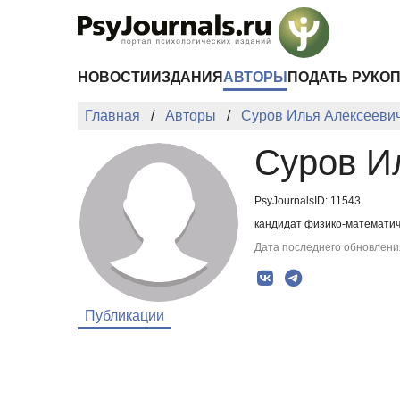
Перейти к основному содержанию
НОВОСТИ
ИЗДАНИЯ
АВТОРЫ
ПОДАТЬ РУКО
Главная
Авторы
Суров Илья Алексееви
Суров И
PsyJournalsID: 11543
кандидат физико-математиче
Дата последнего обновления
Публикации