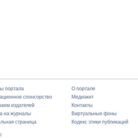
ы портала
О портале
ционное спонсорство
Медиакит
аем издателей
Контакты
а на журналы
Виртуальные фоны
льная страница
Кодекс этики публикаций
6