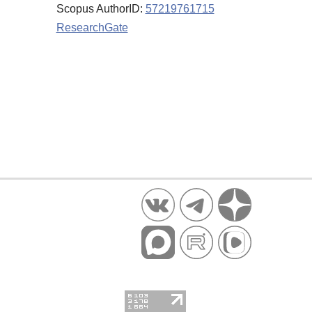
Scopus AuthorID:
57219761715
ResearchGate