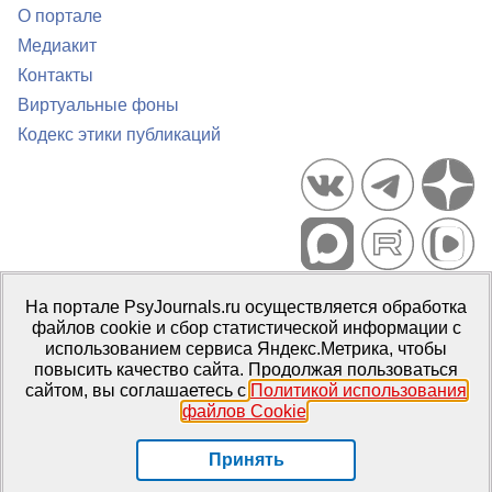
О портале
Медиакит
Контакты
Виртуальные фоны
Кодекс этики публикаций
Портал психологических изданий PsyJournals.ru, 2007–2026
На портале PsyJournals.ru осуществляется обработка
Правила использования материалов
файлов cookie и сбор статистической информации с
Свидетельство регистрации СМИ
Эл № ФС77-66447 от 14 июля
использованием сервиса Яндекс.Метрика, чтобы
2016 г.
повысить качество сайта. Продолжая пользоваться
сайтом, вы соглашаетесь с
Политикой использования
Издатель:
ФГБОУ ВО МГППУ
файлов Cookie
.
Репозиторий открытого доступа
Принять