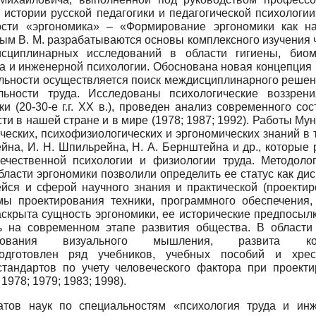
 истории русской педагогики и педагогической психологии»
ости «эргономика» – «Формирование эргономики как н
ым В. М. разрабатываются основы комплексного изучения 
сциплинарных исследований в области гигиены, биом
да и инженерной психологии. Обоснована новая концепция 
тельности осуществляется поиск междисциплинарного решен
ьности труда. Исследованы психологические воззрен
и (20-30-е г.г. ХХ в.), проведен анализ современного сос
ти в нашей стране и в мире (1978; 1987; 1992). Работы Му
еских, психофизиологических и эргономических знаний в т
ейна, И. Н. Шпильрейна, Н. А. Бернштейна и др., которые 
ечественной психологии и физиологии труда. Методолог
бласти эргономики позволили определить ее статус как ди
йся и сферой научного знания и практической (проектир
ы проектирования техники, программного обеспечения,
аскрыта сущность эргономики, ее исторические предпосылк
ть на современном этапе развития общества. В области
дования визуального мышления, развита кон
одготовлен ряд учебников, учебных пособий и хрест
 стандартов по учету человеческого фактора при проекти
1978; 1979; 1983; 1998).
атов наук по специальностям «психология труда и ин