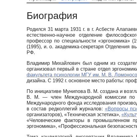
Биография
Родился 31 марта 1931 г. в г. Асбесте Алапаев
естественно-научное отделение философског
профессор по специальности «эргономика» (1
(1995), и. о. академика-секретаря Отделения 
РФ.
Владимир Михайлович был одним из создат
организовал первый в стране отдел эргономи
факультета психологии МГУ им. М. В. Ломонос
дизайна. С 1992 г. основное место работы: пр
По инициативе Мунипова В. М. создана и возгл
В. М. — член Международной комиссии по ч
Международного фонда исследования производс
в состав редколлегий журналов:
«Вопросы пс
организаторов), «Техническая эстетика»,
«Культ
«Человеческие факторы в промышленном пр
эргономика», «Профессиональная безопасность
Тема кандидатской диссертации Владимира 