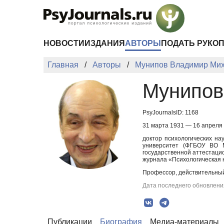
Перейти к основному содержанию
НОВОСТИ
ИЗДАНИЯ
АВТОРЫ
ПОДАТЬ РУКО
Главная
Авторы
Мунипов Владимир Ми
Мунипов
PsyJournalsID: 1168
31 марта 1931 — 16 апреля
доктор психологических на
университет (ФГБОУ ВО М
государственной аттестаци
журнала «Психологическая 
Профессор, действительны
Дата последнего обновления
Публикации
Биография
Медиа-материалы