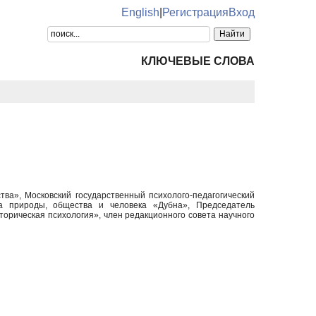
English
|
Регистрация
Вход
КЛЮЧЕВЫЕ СЛОВА
ва», Московский государственный психолого-педагогический
 природы, общества и человека «Дубна», Председатель
торическая психология», член редакционного совета научного