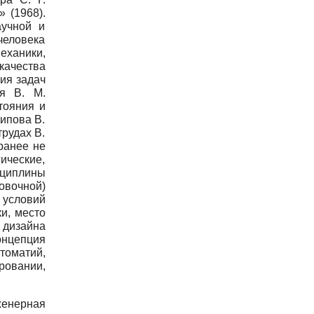
 (1968).
аучной и
человека
еханики,
качества
ия задач
ия В. М.
тояния и
нипова В.
рудах В.
ранее не
ические,
сциплины
овочной)
 условий
и, место
 дизайна
цепция
оматий,
ровании,
женерная