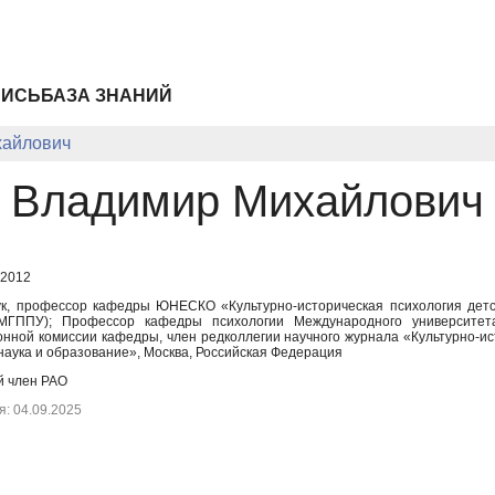
ПИСЬ
БАЗА ЗНАНИЙ
хайлович
 Владимир Михайлович
 2012
ук, профессор кафедры ЮНЕСКО «Культурно-историческая психология детст
ГППУ); Профессор кафедры психологии Международного университета
онной комиссии кафедры, член редколлегии научного журнала «Культурно-ис
наука и образование», Москва, Российская Федерация
й член РАО
: 04.09.2025