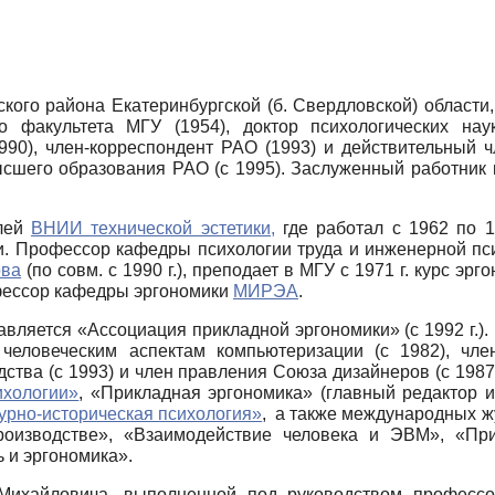
ского района Екатеринбургской (б. Свердловской) области
о факультета МГУ (1954), доктор психологических наук
990), член-корреспондент РАО (1993) и действительный 
высшего образования РАО (с 1995). Заслуженный работник 
елей
ВНИИ технической эстетики,
где работал с 1962 по 19
ки. Профессор кафедры психологии труда и инженерной пс
ова
(по совм. с 1990 г.), преподает в МГУ с 1971 г. курс эрг
офессор кафедры эргономики
МИРЭА
.
авляется «Ассоциация прикладной эргономики» (с 1992 г.).
еловеческим аспектам компьютеризации (с 1982), чле
тва (с 1993) и член правления Союза дизайнеров (с 1987)
ихологии»
, «Прикладная эргономика» (главный редактор и
урно-историческая психология»
, а также международных ж
оизводстве», «Взаимодействие человека и ЭВМ», «Пр
 и эргономика».
Михайловича, выполненной под руководством профессо