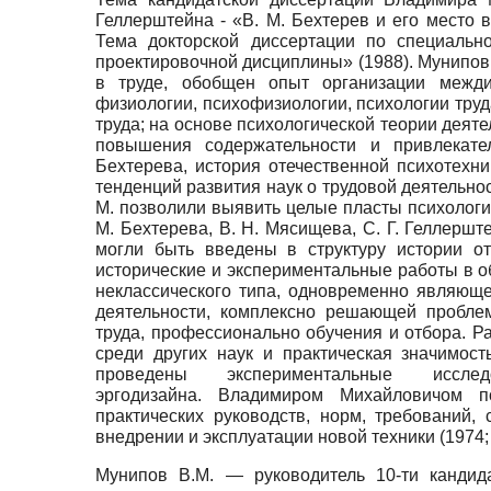
Геллерштейна - «В. М. Бехтерев и его место в
Тема докторской диссертации по специальн
проектировочной дисциплины» (1988). Мунипов
в труде, обобщен опыт организации межди
физиологии, психофизиологии, психологии тру
труда; на основе психологической теории дея
повышения содержательности и привлекател
Бехтерева, история отечественной психотехник
тенденций развития наук о трудовой деятельнос
М. позволили выявить целые пласты психологич
М. Бехтерева, В. Н. Мясищева, С. Г. Геллершт
могли быть введены в структуру истории от
исторические и экспериментальные работы в о
неклассического типа, одновременно являюще
деятельности, комплексно решающей проблем
труда, профессионально обучения и отбора. Р
среди других наук и практическая значимос
проведены экспериментальные иссле
эргодизайна. Владимиром Михайловичом п
практических руководств, норм, требований,
внедрении и эксплуатации новой техники (1974; 
Мунипов В.М. — руководитель 10-ти кандид