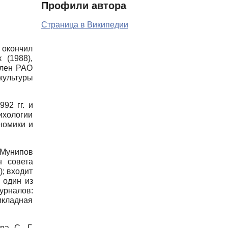
Профили автора
Страница в Википедии
, окончил
 (1988),
член РАО
культуры
92 гг. и
ихологии
ономики и
 Мунипов
н совета
; входит
 один из
урналов:
икладная
ра С. Г.