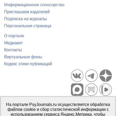
Информационное спонсорство
Приглашаем издателей
Подписка на журналы
Персональная страница
О портале
Медиакит
Контакты
Виртуальные фоны
Кодекс этики публикаций
Портал психологических изданий PsyJournals.ru, 2007–2026
На портале PsyJournals.ru осуществляется обработка
Правила использования материалов
файлов cookie и сбор статистической информации с
Свидетельство регистрации СМИ
Эл № ФС77-66447 от 14 июля
использованием сервиса Яндекс.Метрика, чтобы