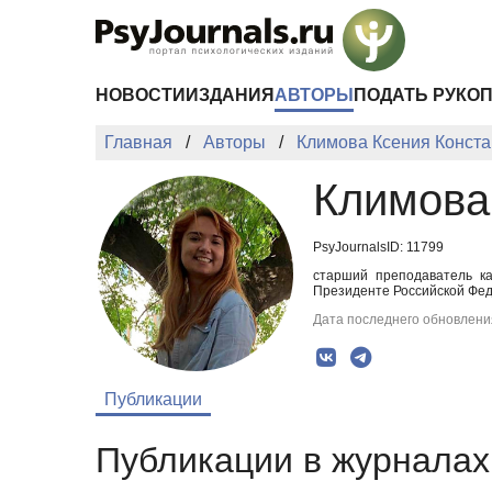
Перейти к основному содержанию
НОВОСТИ
ИЗДАНИЯ
АВТОРЫ
ПОДАТЬ РУКО
Главная
Авторы
Климова Ксения Конст
Климова
PsyJournalsID: 11799
старший преподаватель ка
Президенте Российской Фед
Дата последнего обновления
Публикации
Публикации в журналах 