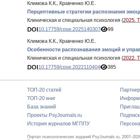
Климова К.К., Кравченко Ю.Е.
Перцептивные стратегии распознания эмоц
Клиническая и специальная психология (
2025. 
DOI
10.17759/cpse.2025140307
99
Климова К.К., Кравченко Ю.Е.
Особенности распознавания эмоций и упра
Клиническая и специальная психология (
2022. 
DOI
10.17759/cpse.2022110404
385
ТОП-20 статей
Партнер
ТОП-20 книг
Информа
База знаний
Приглаш
Проекты PsyJournals.ru
Подписк
История журналов МГППУ
Персона
Портал психологических изданий PsyJournals.ru, 2007–202