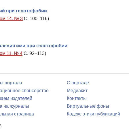
ий при гелотофобии
Том 14. № 3
С. 100–116)
вления ими при гелотофобии
Том 11. № 4
С. 92–113)
ы портала
О портале
ционное спонсорство
Медиакит
аем издателей
Контакты
а на журналы
Виртуальные фоны
льная страница
Кодекс этики публикаций
6