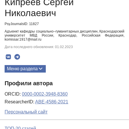
Кипреев Сергей
Николаевич
PsyJournalsID: 11827
Адъюнкт кафедры социально–гуманитарных дисциплин, Краснодарский
университет МВД России, Краснодар, Российская Федерация,
komissar.1917@mail.ru
Дата последнего обновления: 01.02.2023
Меню раздела
Публикации
Профили автора
ORCID:
0000-0002-3948-8360
ResearcherID:
ABE-4586-2021
Персональный сайт
ТОП-20 статей