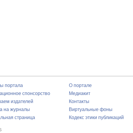
ы портала
О портале
ционное спонсорство
Медиакит
аем издателей
Контакты
а на журналы
Виртуальные фоны
льная страница
Кодекс этики публикаций
6