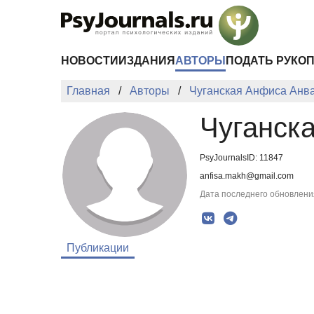
Перейти к основному содержанию
НОВОСТИ
ИЗДАНИЯ
АВТОРЫ
ПОДАТЬ РУКО
Главная
Авторы
Чуганская Анфиса Анв
Чуганск
PsyJournalsID: 11847
anfisa.makh@gmail.com
Дата последнего обновления
Публикации