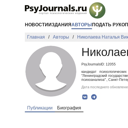
Перейти к основному содержанию
НОВОСТИ
ИЗДАНИЯ
АВТОРЫ
ПОДАТЬ РУКО
Главная
Авторы
Николаева Наталья Ви
Николае
PsyJournalsID: 12055
кандидат психологически
"Ленинградский государств
психоанализа"., Санкт-Петер
Дата последнего обновления
Публикации
Биография