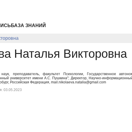
ПИСЬ
БАЗА ЗНАНИЙ
кторовна
ва Наталья Викторовна
х наук, преподаватель, факультет Психологии, Государственное авто
енный университет имени А.С. Пушкина"; Директор, Научно-информационный 
бург, Российская Федерация, mail.nikolaeva.natalia@gmail.com
: 03.05.2023