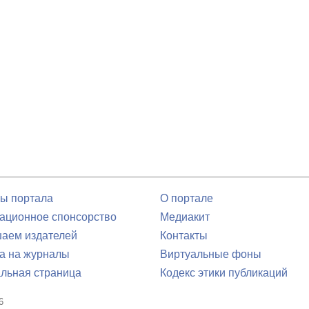
ы портала
О портале
ционное спонсорство
Медиакит
аем издателей
Контакты
а на журналы
Виртуальные фоны
льная страница
Кодекс этики публикаций
6