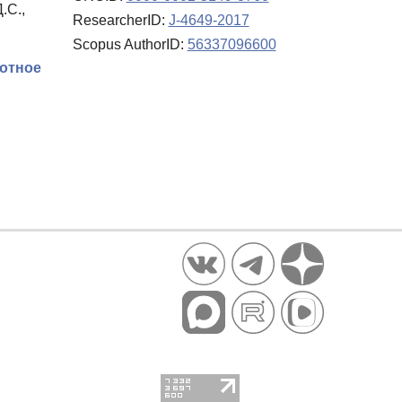
.С.,
ResearcherID:
J-4649-2017
Scopus AuthorID:
56337096600
лотное