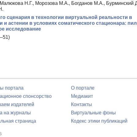
 Малюкова Н.Г., Морозова М.А., Богданов М.А., Бурминский Д
Н.
о сценария в технологии виртуальной реальности в
и астении в условиях соматического стационара: пи
ое исследование
–51)
ы портала
О портале
ционное спонсорство
Медиакит
аем издателей
Контакты
а на журналы
Виртуальные фоны
льная страница
Кодекс этики публикаций
6