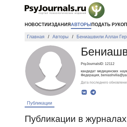
Перейти к основному содержанию
НОВОСТИ
ИЗДАНИЯ
АВТОРЫ
ПОДАТЬ РУКО
Главная
Авторы
Бениашвили Аллан Гер
Бениашв
PsyJournalsID: 12112
кандидат медицинских нау
Федерация, beniashvilia@ya
Дата последнего обновления
Публикации
Публикации в журналах 