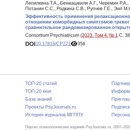
Лепилкина Т.А., Бениашвили А.Г., Черемин Р.А.,
Потанин С.С., Родкина С.В., Рупчев Г.Е., Эип М.
Эффективность применения релаксационног
отношении коморбидных симптомов тревоги 
сравнительное рандомизированное открыт
Consortium Psychiatricum (
2023. Том 4. № 1
С. 38
DOI
10.17816/CP221
356
ТОП-20 статей
Партнер
ТОП-20 книг
Информа
База знаний
Приглаш
Проекты PsyJournals.ru
Подписк
История журналов МГППУ
Персона
Портал психологических изданий PsyJournals.ru, 2007–202