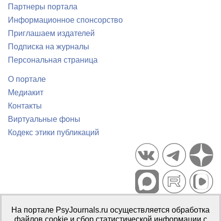
Партнеры портала
Информационное спонсорство
Приглашаем издателей
Подписка на журналы
Персональная страница
О портале
Медиакит
Контакты
Виртуальные фоны
Кодекс этики публикаций
Портал психологических изданий PsyJournals.ru, 2007–2026
На портале PsyJournals.ru осуществляется обработка
Правила использования материалов
файлов cookie и сбор статистической информации с