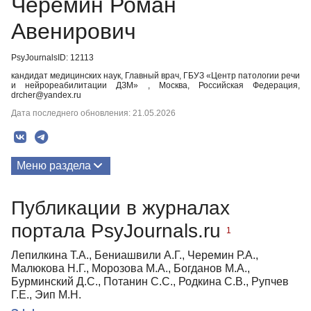
Черемин Роман
Авенирович
PsyJournalsID: 12113
кандидат медицинских наук, Главный врач, ГБУЗ «Центр патологии речи
и нейрореабилитации ДЗМ» , Москва, Российская Федерация,
drcher@yandex.ru
Дата последнего обновления: 21.05.2026
Меню раздела
Публикации
Публикации в журналах
портала PsyJournals.ru
1
Лепилкина Т.А., Бениашвили А.Г., Черемин Р.А.,
Малюкова Н.Г., Морозова М.А., Богданов М.А.,
Бурминский Д.С., Потанин С.С., Родкина С.В., Рупчев
Г.Е., Эип М.Н.