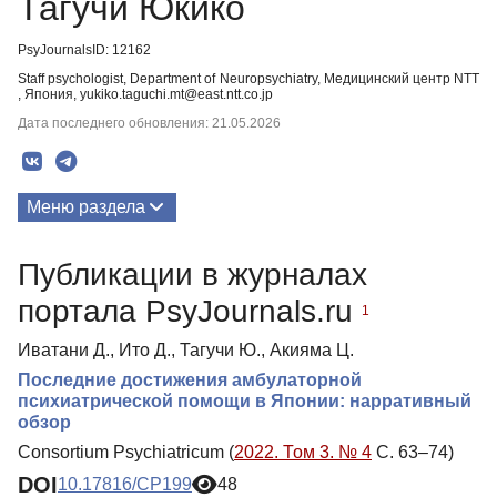
Тагучи Юкико
PsyJournalsID: 12162
Staff psychologist, Department of Neuropsychiatry, Медицинский центр NTT
, Япония, yukiko.taguchi.mt@east.ntt.co.jp
Дата последнего обновления: 21.05.2026
Меню раздела
Публикации
Публикации в журналах
портала PsyJournals.ru
1
Иватани Д., Ито Д., Тагучи Ю., Акияма Ц.
Последние достижения амбулаторной
психиатрической помощи в Японии: нарративный
обзор
Consortium Psychiatricum (
2022. Том 3. № 4
С. 63–74)
DOI
10.17816/CP199
48