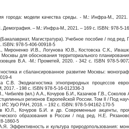
ия города: модели качества среды. - М.: Инфра-М., 2021. 
 Демография. – М.: Инфра-М., 2021. – 169 с. ISBN: 978-5-1
акалавриат, Магистратура). Учебное пособие / под ред. 
 с. ISBN: 978-5-406-00918-5
., Мироненко И.В., Логунова Ю.В., Костовска С.К., Ивашк
 Москвы для обоснования территориального планирования
зовцев В.А. -М.: Прометей, 2020. - 342 с. ISBN 978-5-907
гностика и сбалансированное развитие Москвы: монографи
3019-4
ва С.В. Экодиагностика этноприродных процессов евро
 2017. - 198 с. ISBN 978-5-16-012336-3
 Чибилёв (мл.) А.А., Кочуров Б.И., Казачков Г.В., Соколов А
тцелинных регионов Европейской России. Том II / Под науч
 ИС УрО РАН, 2018. – 192 с. ISBN: 978-5-94162-170-5
ов Ю.Л., Кочуров Б.И. и др. Современные акценты, пр
ческого образования в России / под ред. Н.Е. Рязаново
28-1860-5
 А.Я. Эффективность и культура природопользования: мон