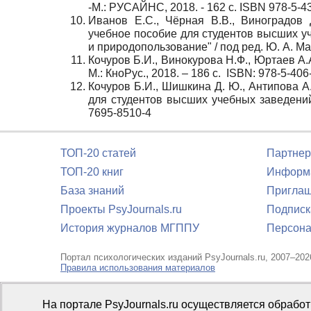
-М.: РУСАЙНС, 2018. - 162 с. ISBN 978-5-4
Иванов Е.С., Чёрная В.В., Виноградов Д
учебное пособие для студентов высших у
и природопользование" / под ред. Ю. А. Маж
Кочуров Б.И., Винокурова Н.Ф., Юртаев А.А
М.: КноРус., 2018. – 186 с. ISBN: 978-5-40
Кочуров Б.И., Шишкина Д. Ю., Антипова А.
для студентов высших учебных заведений).
7695-8510-4
ТОП-20 статей
Партнер
ТОП-20 книг
Информа
База знаний
Приглаш
Проекты PsyJournals.ru
Подписк
История журналов МГППУ
Персона
Портал психологических изданий PsyJournals.ru, 2007–202
Правила использования материалов
Свидетельство регистрации СМИ
Эл № ФС77-66447 от 14 и
На портале PsyJournals.ru осуществляется обрабо
Издатель:
ФГБОУ ВО МГППУ