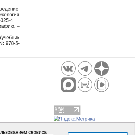
ведение:
Экология
-325-4
графию. –
 (учебник
N: 978-5-
пользованием сервиса