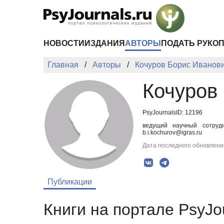
Перейти к основному содержанию
НОВОСТИ
ИЗДАНИЯ
АВТОРЫ
ПОДАТЬ РУКО
Главная
Авторы
Кочуров Борис Иванов
Кочуров
PsyJournalsID: 12196
ведущий научный сотрудн
b.i.kochurov@igras.ru
Дата последнего обновления
Публикации
Книги на портале PsyJo