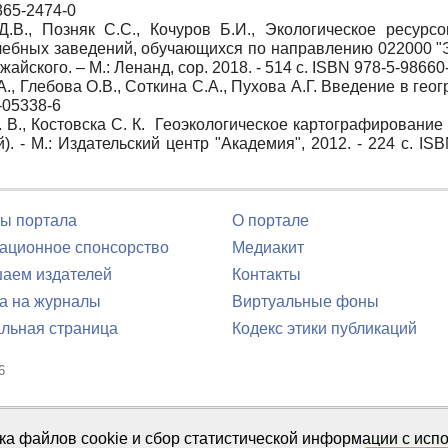
365-2474-0
.В., Позняк С.С., Кочуров Б.И., Экологическое ресурсо
чебных заведений, обучающихся по направлению 022000 "
айского. – М.: Ленанд, cop. 2018. - 514 с. ISBN 978-5-98660
., Глебова О.В., Соткина С.А., Пухова А.Г. Введение в гео
6-05338-6
 В., Костовска С. К. Геоэкологическое картографирование
 - М.: Издательский центр "Академия", 2012. - 224 с. ISB
ы портала
О портале
ционное спонсорство
Медиакит
аем издателей
Контакты
а на журналы
Виртуальные фоны
льная страница
Кодекс этики публикаций
6
юля 2016 г.
тка файлов cookie и сбор статистической информации с ис