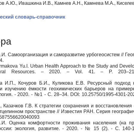
ов А.Ю., Ивашкина И.В., Камнев А.Н., Камнева М.А., Киселев
ческий словарь-справочник
ора
.И. Самоорганизация и саморазвитие урбогеосистем // Гео
4.
 Ermakova Yu.I. Urban Health Approach to the Study and Devel
ural Resources. – 2020. – Vol. 41. – P. 203–21
а И.П., Кочуров Б.И., Куликова Е.В. Ресурсный подход 
и изучению ёмкости геохимических барьеров на пример
огия. - 2020. - №1 - С. 28–34. DOI: 10.25750/1995-4301-20
, Казачков Г.В. К стратегии сохранения и восстановления
целинном пространстве // Известия РАН. Серия географич
S2587556620040093
Б.И. Оценка комфортности проживания населения (на пр
сии: экология, развитие. - 2020. - № 15 (2). - С. 140-1