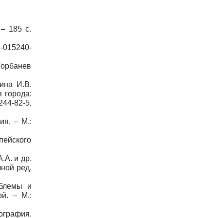
– 185 с.
6-015240-
Горбанев
ина И.В.
 города:
244-82-5,
я. – М.:
пейского
.А. и др.
ной ред.
облемы и
й. – М.:
ография.