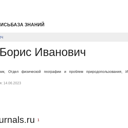
ПИСЬ
БАЗА ЗНАНИЙ
ич
 Борис Иванович
ик, Отдел физической географии и проблем природопользования, Ин
: 14.06.2023
urnals.ru
1