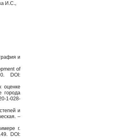
а И.С.,
графия и
opment of
0. DOI:
к оценке
е города
20-1-028-
 степей и
еская. –
имере г.
49. DOI: