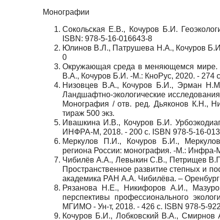
Монографии
Сокольская Е.В., Кочуров Б.И. Геоэколог
ISBN: 978-5-16-016643-8
Юлинов В.Л., Патрушева Н.А., Кочуров Б.И.
0
Окружающая среда в меняющемся мире. (Б
В.А., Кочуров Б.И. -М.: КноРус, 2020. - 274
Низовцев В.А., Кочуров Б.И., Эрман Н.М
Ландшафтно-экологические исследования
Монография / отв. ред. Дьяконов К.Н., Ни
тираж 500 экз.
Ивашкина И.В., Кочуров Б.И. Урбоэкодиа
ИНФРА-М, 2018. - 200 с. ISBN 978-5-16-01
Меркулов П.И., Кочуров Б.И., Меркуло
региона России: монография. -М.: Инфра-М,
Чибилёв А.А., Левыкин С.В., Петрищев В.П.,
Пространственное развитие степных и пос
академика РАН А.А. Чибилёва. – Оренбург:
Рязанова Н.Е., Никифоров А.И., Мазур
перспективы профессионального экологи
МГИМО - Ун-т, 2018. - 426 с. ISBN 978-5-92
Кочуров Б.И., Лобковский В.А., Смирнов