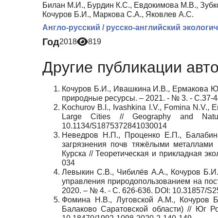
Билан М.И., Бурдин К.С., Евдокимова М.В., Зубк
Кочуров Б.И., Маркова С.А., Яковлев А.С.
Англо-русский / русско-английский экологи
Год
2018
819
Другие публикации авт
Кочуров Б.И., Ивашкина И.В., Ермакова Ю
природные ресурсы. – 2021. - № 3. - С.37-4
Kochurov B.I., Ivashkina I.V., Fomina N.V.,
Large Cities // Geography and Nat
10.1134/S1875372841030014
Неведров Н.П., Проценко Е.П., Балабин
загрязнения почв тяжёлыми металлами 
Курска // Теоретическая и прикладная экол
034
Левыкин С.В., Чибилёв А.А., Кочуров Б.И.
управления природопользованием на пост
2020. – № 4. - С. 626-636. DOI: 10.31857/
Фомина Н.В., Луговской А.М., Кочуров 
Балаково Саратовской области) // Юг Рос