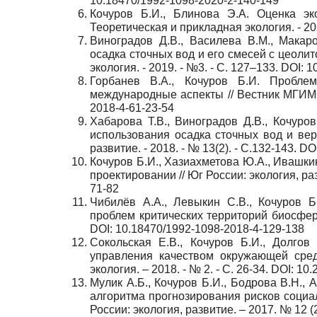
10.18470/1992-1098-2020-2-140-149
Кочуров Б.И., Блинова Э.А. Оценка эк
Теоретическая и прикладная экология. - 20
Виноградов Д.В., Василева В.М., Макаро
осадка сточных вод и его смесей с цеолит
экология. - 2019. - №3. - С. 127–133. DOI:
Горбанев В.А., Кочуров Б.И. Пробле
международные аспекты // Вестник МГИМО-У
2018-4-61-23-54
Хабарова Т.В., Виноградов Д.В., Кочуро
использования осадка сточных вод и вер
развитие. - 2018. - № 13(2). - С.132-143. 
Кочуров Б.И., Хазиахметова Ю.А., Ивашк
проектировании // Юг России: экология, разв
71-82
Чибилёв А.А., Левыкин С.В., Кочуров Б
проблем критических территорий биосферы 
DOI: 10.18470/1992-1098-2018-4-129-138
Сокольская Е.В., Кочуров Б.И., Долго
управления качеством окружающей сред
экология. – 2018. - № 2. - C. 26-34. DOI: 1
Мулик А.Б., Кочуров Б.И., Бодрова В.Н., 
алгоритма прогнозирования рисков социа
России: экология, развитие. – 2017. № 12 (