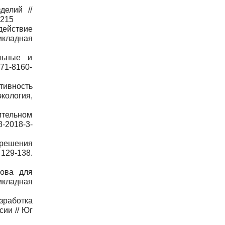
делий //
-215
действие
рикладная
льные и
071-8160-
тивность
кология,
ительном
8-2018-3-
 решения
 129-138.
нова для
икладная
азработка
ии // Юг