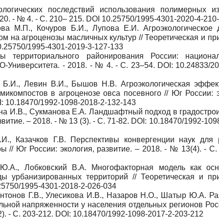
ологических последствий использования полимерных из
20. - № 4. - С. 210– 215. DOI 10.25750/1995-4301-2020-4-210
ва М.П., Кочуров Б.И., Лупова Е.И. Агроэкологическое 
ом на агроценозы масличных культур // Теоретическая и п
 10.25750/1995-4301-2019-3-127-133
мы территориального районирования России: национа
ниверситета. - 2018. - № 4. - С. 23–54. DOI: 10.24833/2
в Б.И., Левин В.И., Бышов Н.В. Агроэкологическая эффек
микомпостов в агроценозе овса посевного // Юг России: э
DOI: 10.18470/1992-1098-2018-2-132-143
ина И.В., Сукманова Е.А. Ландшафтный подход в градостро
итие. – 2018. - № 13 (3). - С. 71-82. DOI: 10.18470/1992-109
.И., Казачков Г.В. Перспективы конвергенции наук для
// Юг России: экология, развитие. – 2018. - № 13(4). - С.
в Ю.А., Лобковский В.А. Многофакторная модель как ос
ы урбанизированных территорий // Теоретическая и пр
0.25750/1995-4301-2018-2-026-034
Антонов Г.В., Улесикова И.В., Назаров Н.О., Шатыр Ю.А. Р
льной напряженности у населения отдельных регионов Росс
2). - С. 203-212. DOI: 10.18470/1992-1098-2017-2-203-212