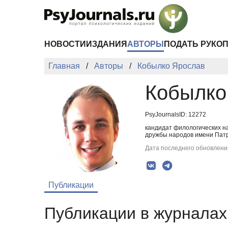
Перейти к основному содержанию
НОВОСТИ
ИЗДАНИЯ
АВТОРЫ
ПОДАТЬ РУКО
Главная
Авторы
Кобылко Ярослав
Кобылко
PsyJournalsID: 12272
кандидат филологических на
дружбы народов имени Патр
Дата последнего обновления
Публикации
Публикации в журналах 