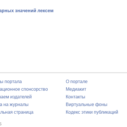
арных значений лексем
ы портала
О портале
ционное спонсорство
Медиакит
аем издателей
Контакты
а на журналы
Виртуальные фоны
льная страница
Кодекс этики публикаций
6