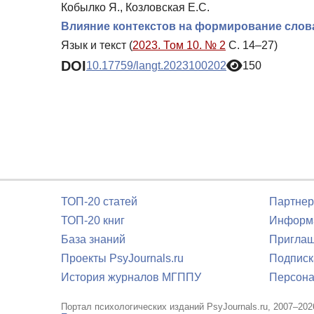
Кобылко Я., Козловская Е.С.
Влияние контекстов на формирование слов
Язык и текст (
2023. Том 10. № 2
С. 14–27)
DOI
10.17759/langt.2023100202
150
ТОП-20 статей
Партнер
ТОП-20 книг
Информа
База знаний
Приглаш
Проекты PsyJournals.ru
Подписк
История журналов МГППУ
Персона
Портал психологических изданий PsyJournals.ru, 2007–202