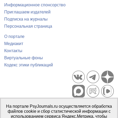
Информационное спонсорство
Приглашаем издателей
Подписка на журналы
Персональная страница
О портале
Медиакит
Контакты
Виртуальные фоны
Кодекс этики публикаций
Портал психологических изданий PsyJournals.ru, 2007–2026
На портале PsyJournals.ru осуществляется обработка
Правила использования материалов
файлов cookie и сбор статистической информации с
Свидетельство регистрации СМИ
Эл № ФС77-66447 от 14 июля
использованием сервиса Яндекс.Метрика, чтобы