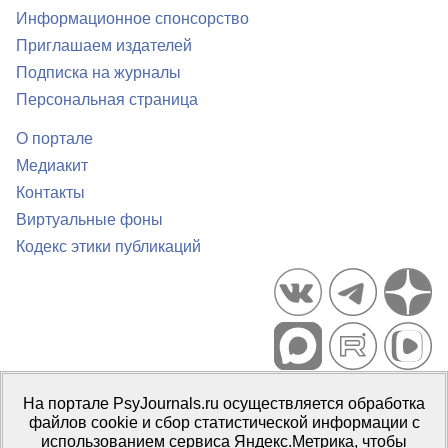
Информационное спонсорство
Приглашаем издателей
Подписка на журналы
Персональная страница
О портале
Медиакит
Контакты
Виртуальные фоны
Кодекс этики публикаций
Портал психологических изданий PsyJournals.ru, 2007–2026
На портале PsyJournals.ru осуществляется обработка
Правила использования материалов
файлов cookie и сбор статистической информации с
Свидетельство регистрации СМИ
Эл № ФС77-66447 от 14 июля
использованием сервиса Яндекс.Метрика, чтобы