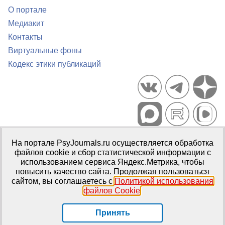
О портале
Медиакит
Контакты
Виртуальные фоны
Кодекс этики публикаций
Портал психологических изданий PsyJournals.ru, 2007–2026
На портале PsyJournals.ru осуществляется обработка
Правила использования материалов
файлов cookie и сбор статистической информации с
Свидетельство регистрации СМИ
Эл № ФС77-66447 от 14 июля
использованием сервиса Яндекс.Метрика, чтобы
2016 г.
повысить качество сайта. Продолжая пользоваться
сайтом, вы соглашаетесь с
Политикой использования
Издатель:
ФГБОУ ВО МГППУ
файлов Cookie
.
Репозиторий открытого доступа
Принять