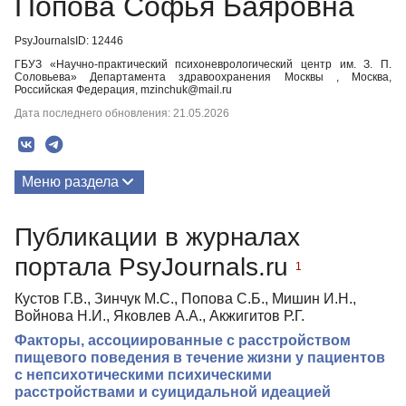
Попова Софья Баяровна
PsyJournalsID: 12446
ГБУЗ «Научно-практический психоневрологический центр им. З. П.
Соловьева» Департамента здравоохранения Москвы , Москва,
Российская Федерация, mzinchuk@mail.ru
Дата последнего обновления: 21.05.2026
Меню раздела
Публикации
Публикации в журналах
портала PsyJournals.ru
1
Кустов Г.В., Зинчук М.С., Попова С.Б., Мишин И.Н.,
Войнова Н.И., Яковлев А.А., Акжигитов Р.Г.
Факторы, ассоциированные с расстройством
пищевого поведения в течение жизни у пациентов
с непсихотическими психическими
расстройствами и суицидальной идеацией