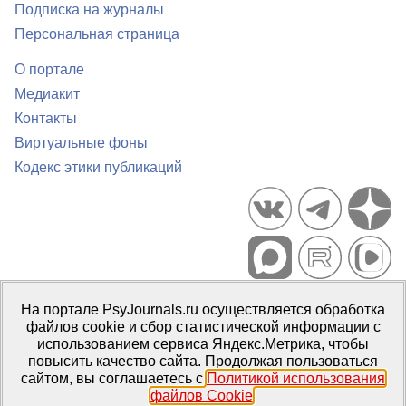
Подписка на журналы
Персональная страница
О портале
Медиакит
Контакты
Виртуальные фоны
Кодекс этики публикаций
Портал психологических изданий PsyJournals.ru, 2007–2026
На портале PsyJournals.ru осуществляется обработка
Правила использования материалов
файлов cookie и сбор статистической информации с
Свидетельство регистрации СМИ
Эл № ФС77-66447 от 14 июля
использованием сервиса Яндекс.Метрика, чтобы
2016 г.
повысить качество сайта. Продолжая пользоваться
сайтом, вы соглашаетесь с
Политикой использования
Издатель:
ФГБОУ ВО МГППУ
файлов Cookie
.