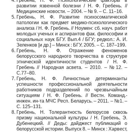
Гребень, Н. Ф. Психологические факторы в
развитии язвенной болезни / Н. Ф. Гребень. //
Медицинские новости. – 2004. – № 9. – С. 11–16.
Гребень, Н. Ф. Развитие психосоматической
патологии как предмет медико-психологического
анализа / Н. Ф. Гребень. // Ноумен: сб. науч. работ
молодых ученых и аспирантов фак. философии и
социальных наук БГУ. Вып.4 / БГУ; редкол.: А. И.
Зеленков [и др.] – Минск : БГУ, 2005. – С. 187–199.
Гребень, Н. Ф. Отражение феноменов
белорусского народного творчества в структуре
этнической идентичности студентов / Н. Ф.
Гребень // Народная асвета. – 2010. – №12. –
С.77–80.
Гребень, Н. Ф. Личностные детерминанты
успешности профессиональной деятельности
работников подразделений по чрезвычайным
ситуациям / Н. Ф. Гребень. // Вестн. Команд.-
инжен. ин-та МЧС Респ. Беларусь. – 2011. – №1. –
С. 125–131.
Гребень, Н. Толерантность белорусов сквозь
призму национальной культуры / Н. Гребень, Э.
Дубенецкий. // Деды: дайджест публикаций о
белорусской истории. Выпуск 8. – Минск : Харвест,