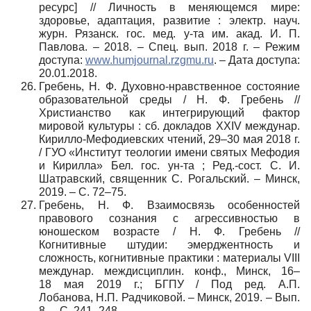
ресурс] // Личность в меняющемся мире:
здоровье, адаптация, развитие : электр. науч.
журн. Рязанск. гос. мед. у-та им. акад. И. П.
Павлова. – 2018. – Спец. вып. 2018 г. – Режим
доступа:
www.humjournal.rzgmu.ru
. – Дата доступа:
20.01.2018.
Гребень, Н. Ф. Духовно-нравственное состояние
образовательной среды / Н. Ф. Гребень //
Христианство как интегрирующий фактор
мировой культуры : сб. докладов XXIV междунар.
Кирилло-Мефодиевских чтений, 29–30 мая 2018 г.
/ ГУО «Институт теологии имени святых Мефодия
и Кирилла» Бел. гос. ун-та ; Ред.-сост. С. И.
Шатравский, священник С. Рогальский. – Минск,
2019. – С. 72–75.
Гребень, Н. Ф. Взаимосвязь особенностей
правового сознания с агрессивностью в
юношеском возрасте / Н. Ф. Гребень //
Когнитивные штудии: эмерджентность и
сложность, когнитивные практики : материалы VIII
междунар. междисциплин. конф., Минск, 16–
18 мая 2019 г.; БГПУ / Под ред. А.П.
Лобанова, Н.П. Радчиковой. – Минск, 2019. – Вып.
8. – С. 241–248.