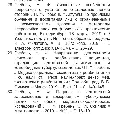
Гребень, Н. Ф. Личностные особенности
подростков с умственной отсталостью легкой
степени / Н. Ф. Гребень // Актуальные проблемы
обучения и воспитания лиц с ограниченными
возможностями здоровья : материалы
всероссийск. заоч. конф. ученых и практических
работников, Екатеринбург, 18 марта. 2019 г. /
Урал. гос. пед. ун-т; Ин-т спец. образов. ; редкол.:
И. А. Филатова, А. В. Цыганкова, 2019. – 1
электрон. опт. диск (CD-ROM). – С. 25–29.
Гребень, Н. Ф. Направления деятельности
психолога при реабилитации пациентов,
страдающих алкогольной зависимостью и
коморбидным туберкулезом легких / Н. Ф. Гребень
// Медико-социальная экспертиза и реабилитация
: сб. науч. ст. Респ. научн.-практ. центр мед.
экспертизы и реабилитации ; Под. общ. ред. В. Б.
Смычка. – Минск, 2019. – Вып. 21. – С. 140–145.
Гребень, Н. Ф. Пациент с алкогольной
зависимостью и коморбидным туберкулезом
легких как объект медико-психологических
исследований / Н. Ф. Гребень, С. И. Осипчик //
Мед. новости. – 2019. – №11. – С. 16–19.