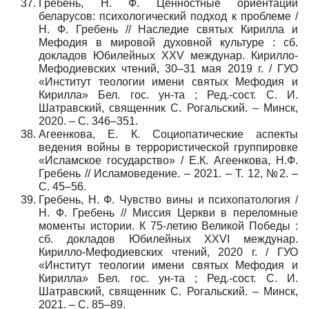
Гребень, Н. Ф. Ценностные ориентации
беларусов: психологический подход к проблеме /
Н. Ф. Гребень // Наследие святых Кирилла и
Мефодия в мировой духовной культуре : сб.
докладов Юбилейных XXV междунар. Кирилло-
Мефодиевских чтений, 30–31 мая 2019 г. / ГУО
«Институт теологии имени святых Мефодия и
Кирилла» Бел. гос. ун-та ; Ред.-сост. С. И.
Шатравский, священник С. Рогальский. – Минск,
2020. – С. 346–351.
Агеенкова, Е. К. Социопатические аспекты
ведения войны в террористической группировке
«Исламское государство» / Е.К. Агеенкова, Н.Ф.
Гребень // Исламоведение. – 2021. – Т. 12, №2. –
С. 45–56.
Гребень, Н. Ф. Чувство вины и психопатология /
Н. Ф. Гребень // Миссия Церкви в переломные
моменты истории. К 75-летию Великой Победы :
сб. докладов Юбилейных XXVI междунар.
Кирилло-Мефодиевских чтений, 2020 г. / ГУО
«Институт теологии имени святых Мефодия и
Кирилла» Бел. гос. ун-та ; Ред.-сост. С. И.
Шатравский, священник С. Рогальский. – Минск,
2021. – С. 85–89.