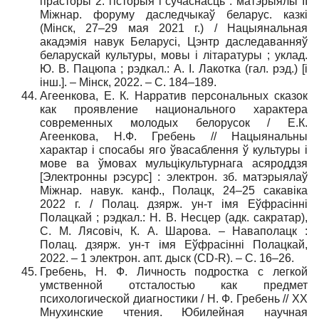
прасторы 2: гісторыя і сучаснасць : матэрыялы II
Міжнар. форуму даследчыкаў беларус. казкі
(Мінск, 27–29 мая 2021 г.) / Нацыянальная
акадэмія навук Беларусі, Цэнтр даследаванняў
беларускай культуры, мовы і літаратуры ; уклад.
Ю. В. Пацюпа ; рэдкал.: А. І. Лакотка (гал. рэд.) [і
інш.]. – Мінск, 2022. – С. 184–189.
Агеенкова, Е. К. Нарратив персональных сказок
как проявление национального характера
современных молодых белорусок / Е.К.
Агеенкова, Н.Ф. Гребень // Нацыянальны
характар і спосабы яго ўвасаблення ў культуры і
мове ва ўмовах мульцікультурнага асяроддзя
[Электронны рэсурс] : электрон. зб. матэрыялаў
Міжнар. навук. канф., Полацк, 24–25 сакавіка
2022 г. / Полац. дзярж. ун-т імя Еўфрасінні
Полацкай ; рэдкал.: Н. В. Несцер (адк. сакратар),
С. М. Лясовіч, К. А. Шарова. – Наваполацк :
Полац. дзярж. ун-т імя Еўфрасінні Полацкай,
2022. – 1 электрон. апт. дыск (CD-R). – С. 16–26.
Гребень, Н. Ф. Личность подростка с легкой
умственной отсталостью как предмет
психологической диагностики / Н. Ф. Гребень // XX
Мнухинские чтения. Юбилейная научная