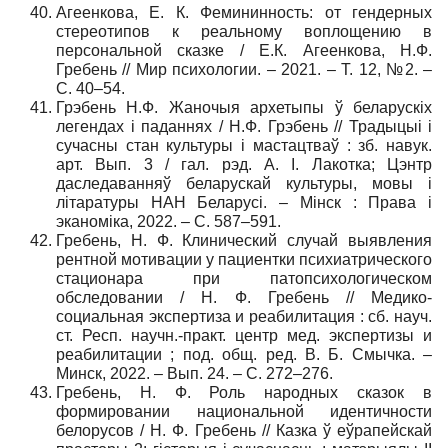
Агеенкова, Е. К. Фемининность: от гендерных
стереотипов к реальному воплощению в
персональной сказке / Е.К. Агеенкова, Н.Ф.
Гребень // Мир психологии. – 2021. – Т. 12, №2. –
С. 40–54.
Грэбень Н.Ф. Жаночыя архетыпы ў беларускіх
легендах і паданнях / Н.Ф. Грэбень // Традыцыі і
сучасны стан культуры і мастацтваў : зб. навук.
арт. Вып. 3 / гал. рэд. А. І. Лакотка; Цэнтр
даследаванняў беларускай культуры, мовы і
літаратуры НАН Беларусі. – Мінск : Права і
эканоміка, 2022. – С. 587–591.
Гребень, Н. Ф. Клинический случай выявления
рентной мотивации у пациентки психиатрического
стационара при патопсихологическом
обследовании / Н. Ф. Гребень // Медико-
социальная экспертиза и реабилитация : сб. науч.
ст. Респ. научн.-практ. центр мед. экспертизы и
реабилитации ; под. общ. ред. В. Б. Смычка. –
Минск, 2022. – Вып. 24. – С. 272–276.
Гребень, Н. Ф. Роль народных сказок в
формировании национальной идентичности
белорусов / Н. Ф. Гребень // Казка ў еўрапейскай