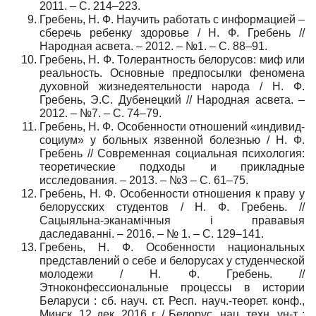
2011. – С. 214–223.
Гребень, Н. Ф. Научить работать с информацией –
сберечь ребенку здоровье / Н. Ф. Гребень //
Народная асвета. – 2012. – №1. – С. 88–91.
Гребень, Н. Ф. Толерантность белорусов: миф или
реальность. Основные предпосылки феномена
духовной жизнедеятельности народа / Н. Ф.
Гребень, Э.С. Дубенецкий // Народная асвета. –
2012. – №7. – С. 74–79.
Гребень, Н. Ф. Особенности отношений «индивид-
социум» у больных язвенной болезнью / Н. Ф.
Гребень // Современная социальная психология:
теоретические подходы и прикладные
исследования. – 2013. – №3 – С. 61–75.
Гребень, Н. Ф. Особенности отношения к праву у
белорусских студентов / Н. Ф. Гребень. //
Сацыяльна-эканамічныя і прававыя
даследаванні. – 2016. – № 1. – С. 129–141.
Гребень, Н. Ф. Особенности национальных
представлений о себе и белорусах у студенческой
молодежи / Н. Ф. Гребень. //
Этноконфессиональные процессы в истории
Беларуси : сб. науч. ст. Респ. науч.-теорет. конф.,
Минск, 12 дек. 2016 г. / Белорус. нац. техн. ун-т ;