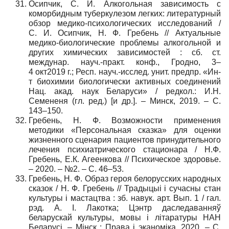
Осипчик, С. И. Алкогольная зависимость с
коморбидным туберкулезом легких: литературный
обзор медико-психологических исследований /
С. И. Осипчик, Н. Ф. Гребень // Актуальные
медико-биологические проблемы алкогольной и
других химических зависимостей : сб. ст.
междунар. науч.-практ. конф., Гродно, 3–
4 окт2019 г.; Респ. науч.-исслед. унит. предпр. «Ин-
т биохимии биологически активных соединений
Нац. акад. наук Беларуси» / редкол.: И.Н.
Семененя (гл. ред.) [и др.]. – Минск, 2019. – С.
143–150.
Гребень, Н. Ф. Возможности применения
методики «Персональная сказка» для оценки
жизненного сценария пациентов принудительного
лечения психиатрического стационара / Н.Ф.
Гребень, Е.К. Агеенкова // Психическое здоровье.
– 2020. – №2. – С. 46–53.
Гребень, Н. Ф. Образ героя белорусских народных
сказок / Н. Ф. Гребень // Традыцыі і сучасны стан
культуры і мастацтва : зб. навук. арт. Вып. 1 / гал.
рэд. А. І. Лакотка; Цэнтр даследаванняў
беларускай культуры, мовы і літаратуры НАН
Беларусі. – Мінск : Права і эканоміка, 2020. – С.