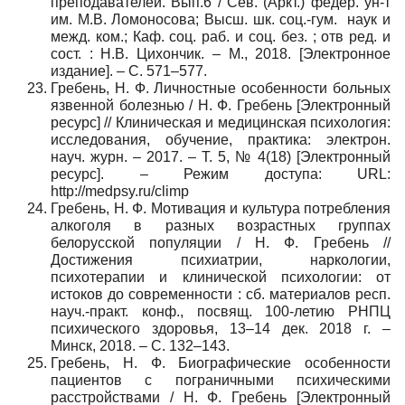
преподавателей. Вып.6 / Сев. (Аркт.) федер. ун-т
им. М.В. Ломоносова; Высш. шк. соц.-гум. наук и
межд. ком.; Каф. соц. раб. и соц. без. ; отв ред. и
сост. : Н.В. Цихончик. – М., 2018. [Электронное
издание]. – C. 571–577.
Гребень, Н. Ф. Личностные особенности больных
язвенной болезнью / Н. Ф. Гребень [Электронный
ресурс] // Клиническая и медицинская психология:
исследования, обучение, практика: электрон.
науч. журн. – 2017. – Т. 5, № 4(18) [Электронный
ресурс]. – Режим доступа: URL:
http://medpsy.ru/climp
Гребень, Н. Ф. Мотивация и культура потребления
алкоголя в разных возрастных группах
белорусской популяции / Н. Ф. Гребень //
Достижения психиатрии, наркологии,
психотерапии и клинической психологии: от
истоков до современности : сб. материалов респ.
науч.-практ. конф., посвящ. 100-летию РНПЦ
психического здоровья, 13–14 дек. 2018 г. –
Минск, 2018. – С. 132–143.
Гребень, Н. Ф. Биографические особенности
пациентов с пограничными психическими
расстройствами / Н. Ф. Гребень [Электронный