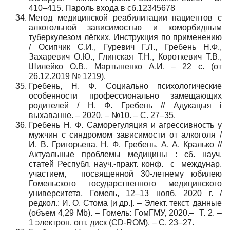
410–415. Пароль входа в сб.12345678
Метод медицинской реабилитации пациентов с
алкогольной зависимостью и коморбидным
туберкулезом лёгких. Инструкция по применению
/ Осипчик С.И., Гуревич Г.Л., Гребень Н.Ф.,
Захаревич О.Ю., Глинская Т.Н., Короткевич Т.В.,
Шилейко О.В., Мартыненко А.И. – 22 с. (от
26.12.2019 № 1219).
Гребень, Н. Ф. Социально психологические
особенности профессионально замещающих
родителей / Н. Ф. Гребень // Адукацыя і
выхаванне. – 2020. – №10. – С. 27–35.
Гребень Н. Ф. Саморегуляция и агрессивность у
мужчин с синдромом зависимости от алкоголя /
И. В. Григорьева, Н. Ф. Гребень, А. А. Кралько //
Актуальные проблемы медицины : сб. науч.
статей Республ. науч.-практ. конф. с междунар.
участием, посвященной 30-летнему юбилею
Гомельского государственного медицинского
университета, Гомель, 12–13 нояб. 2020 г. /
редкол.: И. О. Стома [и др.]. – Элект. текст. данные
(объем 4,29 Mb). – Гомель: ГомГМУ, 2020.– Т. 2. –
1 электрон. опт. диск (CD-ROM). – С. 23–27.