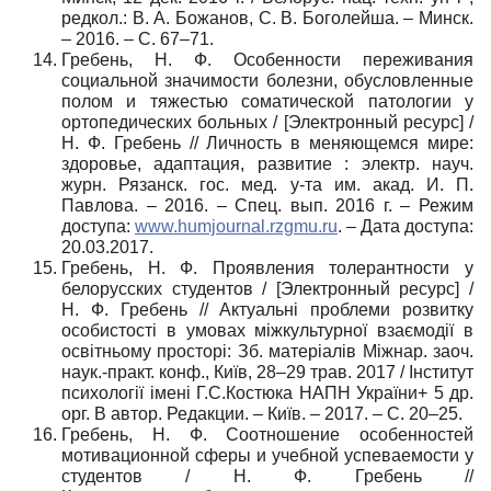
редкол.: В. А. Божанов, С. В. Боголейша. – Минск.
– 2016. – С. 67–71.
Гребень, Н. Ф. Особенности переживания
социальной значимости болезни, обусловленные
полом и тяжестью соматической патологии у
ортопедических больных / [Электронный ресурс] /
Н. Ф. Гребень // Личность в меняющемся мире:
здоровье, адаптация, развитие : электр. науч.
журн. Рязанск. гос. мед. у-та им. акад. И. П.
Павлова. – 2016. – Спец. вып. 2016 г. – Режим
доступа:
www.humjournal.rzgmu.ru
. – Дата доступа:
20.03.2017.
Гребень, Н. Ф. Проявления толерантности у
белорусских студентов / [Электронный ресурс] /
Н. Ф. Гребень // Актуальні проблеми розвитку
особистості в умовах міжкультурної взаємодії в
освітньому просторі: Зб. матеріалів Міжнар. заоч.
наук.-практ. конф., Київ, 28–29 трав. 2017 / Інститут
психології імені Г.С.Костюка НАПН України+ 5 др.
орг. В автор. Редакции. – Київ. – 2017. – С. 20–25.
Гребень, Н. Ф. Соотношение особенностей
мотивационной сферы и учебной успеваемости у
студентов / Н. Ф. Гребень //