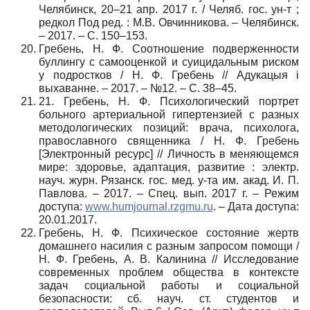
Челябинск, 20–21 апр. 2017 г. / Челяб. гос. ун-т ;
редкол Под ред. : М.В. Овчинникова. – Челябинск.
– 2017. – С. 150–153.
Гребень, Н. Ф. Соотношение подверженности
буллингу с самооценкой и суицидальным риском
у подростков / Н. Ф. Гребень // Адукацыя і
выхаванне. – 2017. – №12. – С. 38–45.
21.
Гребень, Н. Ф. Психологический портрет
больного артериальной гипертензией с разных
методологических позиций: врача, психолога,
православного священника / Н. Ф. Гребень
[Электронный ресурс] // Личность в меняющемся
мире: здоровье, адаптация, развитие : электр.
науч. журн. Рязанск. гос. мед. у-та им. акад. И. П.
Павлова. – 2017. – Спец. вып. 2017 г. – Режим
доступа:
www.humjournal.rzgmu.ru
. – Дата доступа:
20.01.2017.
Гребень, Н. Ф. Психическое состояние жертв
домашнего насилия с разным запросом помощи /
Н. Ф. Гребень, А. В. Калинина // Исследование
современных проблем общества в контексте
задач социальной работы и социальной
безопасности: сб. науч. ст. студентов и