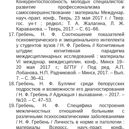
Конкурентоспособность молодых специалистов:
развитие профессионализма и
самосовершенствование : материалы Междунар.
науч.-практ. конф., Тверь, 23 мая 2017 г. / Твер.
гос. ун-т ; редкол.: Т. А. Жалагина, Л. Ж.
Караванова. – Тверь, 2017. – С. 61–66.
Гребень, Н. Ф. Соотношение показателей
психометрического и эмоционального интеллекта
у студентов вузов / Н. Ф. Гребень // Когнитивные
штудии: когнитивная парадигма
междисциплинарных исследований : материалы
VI междунар. междисциплин. конф., Минск 19–
20 мая 2017 г.; БГПУ / Под ред. А.П.
Лобанова, Н.П. Радчиковой. – Минск, 2017. – Вып.
7. – С. 36–41.
Гребень, Н. Ф. Буллинг среди белорусских
подростков и возможности его диагностирования
/ Н. Ф. Гребень // Адукацыя і выхаванне. – 2017. –
№10. – С. 47–53.
Гребень, Н. Ф. Специфика построения
межличностных отношений больными с
различными психосоматическими заболеваниями
/ Н. Ф. Гребень / Личность в норме и патологии :
материалы Всеросс. науч.-практ. конф.,