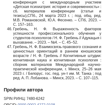
конференция с международным участием
«Детская психиатрия: история и современность» :
сб. материалов конференции (статьи и
тезисы),СПб., 24 марта 2023 г. ; под. общ. ред.
М.В. Романовской, Ю.А. Фесенко. – СПб, 2023. –
С. 157–163.
Гребень, Н. Ф. Выраженность факторов
успешности профессионального обучения у
студентов-психологов / Н. Ф. Гребень // Адукацыя і
выхаванне. – 2023. – №4. – С. 45–52.
Гребень, Н. Ф. Взаимосвязь правового сознания и
ценностных ориентаций в раннем юношеском
возрасте / Н. Ф. Гребень // Когнитивные штудии:
когнитивная наука и когнитивная психология :
сборник материалов Международной научно-
практической конференции, г. Минск, 25–26 мая
2023 г. / Белорус. гос. пед. ун-т им. М. Танка ; под
ред. А. П. Лобанова. – Минск, 2023. – С. 107–115.
Профили автора
SPIN РИНЦ: 7480-6242
ORCID:
0000-0002-4272-0108