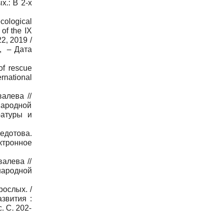
.: В 2-х
cological
.
о
f the IX
2, 2019 /
s, –
Дата
of rescue
ernational
валева //
народной
ратуры и
Федотова.
ктронное
алева //
народной
ослых. /
звития :
. С. 202-