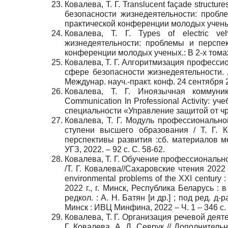
Ковалева, Т. Г. Translucent façade structures
безопасности жизнедеятельности: пробл
практической конференции молодых ученых.: 
Ковалева, Т. Г. Types of electric veh
жизнедеятельности: проблемы и перспе
конференции молодых ученых.: В 2-х томах. 
Ковалева, Т. Г. Алгоритмизация професси
сфере безопасности жизнедеятельности. 
Междунар. науч.-практ. конф. 24 сентября 
Ковалева, Т. Г. Иноязычная коммуни
Communication In Professional Activity: 
специальности «Управление защитой от чрез
Ковалева, Т. Г. Модуль профессиональн
ступени высшего образования / Т. Г. 
перспективы развития :сб. материалов м
УГЗ, 2022. – 92 с. С. 58-62.
Ковалева, Т. Г. Обучение профессиональ
/Т. Г. Ковалева//Сахаровские чтения 2022
environmental problems of the XXI centu
2022 г., г. Минск, Республика Беларусь : в
редкол. : А. Н. Батян [и др.] ; под ред. д-р
Минск : ИВЦ Минфина, 2022 – Ч. 1 – 346 с.
Ковалева, Т. Г. Организация речевой дея
Г. Ковалева, А. Д. Севрук // Дополнител