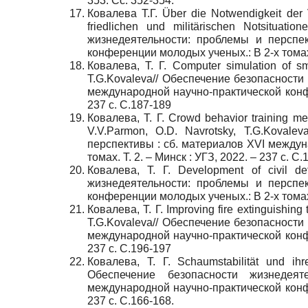
353. Сс. 352-354.
Ковалева Т.Г. Über die Notwendigkeit der 
friedlichen und militärischen Notsituati
жизнедеятельности: проблемы и перспе
конференции молодых ученых.: В 2-х томах. Т
Ковалева, Т. Г. Computer simulation of s
T.G.Kovaleva// Обеспечение безопасности
международной научно-практической конфер
237 с. C.187-189
Ковалева, Т. Г. Crowd behavior training m
V.V.Parmon, O.D. Navrotsky, T.G.Koval
перспективы : сб. материалов XVI между
томах. Т. 2. – Минск : УГЗ, 2022. – 237 с. C.
Ковалева, Т. Г. Development of civil d
жизнедеятельности: проблемы и перспе
конференции молодых ученых.: В 2-х томах. Т
Ковалева, Т. Г. Improving fire extinguishing t
T.G.Kovaleva// Обеспечение безопасности
международной научно-практической конфер
237 с. C.196-197
Ковалева, Т. Г. Schaumstabilität und ih
Обеспечение безопасности жизнедея
международной научно-практической конфер
237 с. C.166-168.