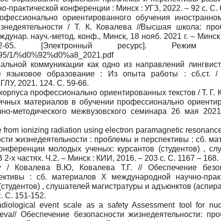
практической конференции : Минск : УГЗ, 2022. – 92 с. С. 6
рофессионально ориентированного обучения иностранно
знедеятельности / Т. К. Ковалева //Высшая школа: пр
унар. науч.-метод. конф., Минск, 18 нояб. 2021 г. – Минс
 [Электронный ресурс]. Режим дос
273095/1/%d0%92%d0%a8_2021.pdf
нальной коммуникации как одно из направлений лингвист
е языковое образование : Из опыта работы : сб.ст. / 
МГЛУ, 2021. 124. С. 59-66.
 корпуса профессионально ориентированных текстов / Т. Г.
нтичных материалов в обучении профессионально ориенти
чно-методического межвузовского семинара 26 мая 2021
from ionizing radiation using electron paramagnetic resonanc
ности жизнедеятельности : проблемы и перспективы : сб. м
онференции молодых ученых: курсантов (студентов) , сл
-х частях. Ч.2. – Минск : КИИ, 2016. – 203 с. С. 1167 – 168.
ety / Ковалева В.Ю, Ковалева Т.Г. // Обеспечение безо
ективы : сб. материалов X международной научно-прак
тудентов) , слушателей магистратуры и адъюнктов (аспира
с. С. 151-152.
radiological event scale as a safety Assessment tool for nu
ovaleva// Обеспечение безопасности жизнедеятельности: пр