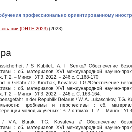
ы обучения профессионально ориентированному иност
азовании (DHTE 2023)
(2023)
ора
sicherheit / S Kubitel., A. I. Senko// Обеспечение безо
ктивы : сб. материалов XVI международной научно-прак
Т. 2. – Минск : УГЗ, 2022. – 246 с. C.168-170.
nd in Gefahr / D. Kinchak, Kovaleva T.G.//Обеспечение без
ктивы : сб. материалов XVI международной научно-прак
. 2. – Минск : УГЗ, 2022. – 246 с. C. 163-164.
nsgefahr in der Republik Belarus / W. A. Lukaschkov, T.G. Ko
тельности: проблемы и перспективы : сб. материа
енции молодых ученых.: В 2-х томах. Т. 2. – Минск : УГЗ
en / V.A. Burak, T.G. Kovaleva // Обеспечение безо
ктивы : сб. материалов XVI международной научно-прак