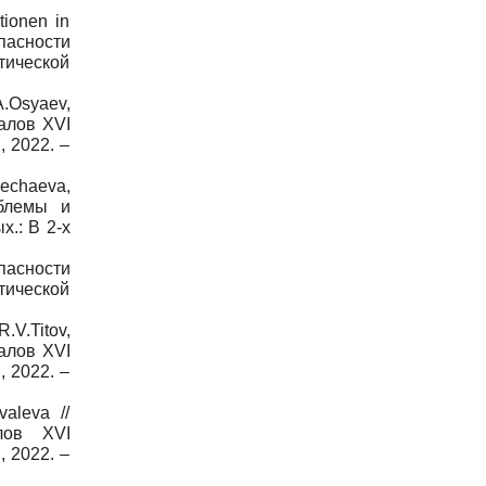
tionen in
опасности
тической
A.Osyaev,
алов XVI
, 2022. –
Nechaeva,
облемы и
.: В 2-х
пасности
тической
R.V.Titov,
алов XVI
, 2022. –
aleva //
лов XVI
, 2022. –