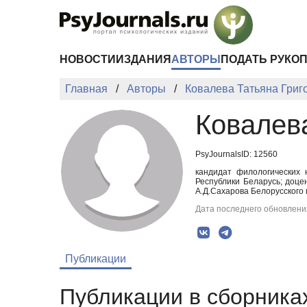
Перейти к основному содержанию
НОВОСТИ
ИЗДАНИЯ
АВТОРЫ
ПОДАТЬ РУКО
Главная
Авторы
Ковалева Татьяна Григ
Ковалев
PsyJournalsID: 12560
кандидат филологических
Республики Беларусь; доце
А.Д.Сахарова Белорусского 
Дата последнего обновления
Публикации
Публикации в сборниках