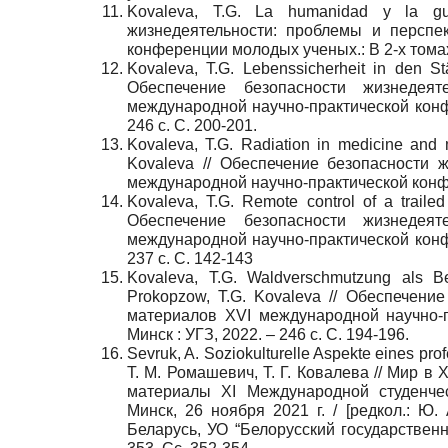
Kovaleva, T.G. La humanidad y la gue
жизнедеятельности: проблемы и перспе
конференции молодых ученых.: В 2-х томах. 
Kovaleva, T.G. Lebenssicherheit in den St
Обеспечение безопасности жизнедея
международной научно-практической конфер
246 с. C. 200-201.
Kovaleva, T.G. Radiation in medicine and 
Kovaleva // Обеспечение безопасности ж
международной научно-практической конфер
Kovaleva, T.G. Remote control of a trailed
Обеспечение безопасности жизнедея
международной научно-практической конфер
237 с. C. 142-143
Kovaleva, T.G. Waldverschmutzung als Be
Prokopzow, T.G. Kovaleva // Обеспечени
материалов XVI международной научно-п
Минск
:
УГЗ
, 2022. – 246
с
. C. 194-196.
Sevruk, A. Soziokulturelle Aspekte eines prof
Т. М. Ромашевич, Т. Г. Ковалева // Мир в
материалы XI Международной студенчес
Минск, 26 ноября 2021 г. / [редкол.: Ю.
Беларусь, УО “Белорусский государствен