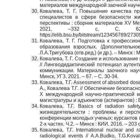
материалов международной заочной научно-
Ковалева, Т. Г. Повышение качества п
специалистов в сфере безопасности жи
перспективы : сборник материалов XV Межд
2021. –332 с. С. 62-65.
https://elib.bsu.by/bitstream/123456789/
Ковалева, Т. Г. Подготовка к профессио
образования взрослых. /Дополнительно
Л.А.Тригубова (отв.ред.) (и др.). – Минск : 
Ковалева, Т. Г. Создание и использование
// Лингводидактический потенциал ауте
коммуникации. Материалы заочного нау
Минск, УГЗ. 2021. – 67. – С. 30-34.
Ковалева, Т.Г. Assessment of absorbed dose 
А., Ковалева Т.Г. // Обеспечение безопас
X международной научно-практической к
магистратуры и адъюнктов (аспирантов) : В 2
Ковалева, Т.Г. Basics of radiation saf
жизнедеятельности : проблемы и персп
конференции молодых ученых: курсантов (с
2-х частях. Ч.2. – Минск : КИИ, 2016. – 203 
Ковалева, Т.Г. International nuclear and 
radiological events // A.A.Budko, T.G.K