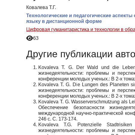
Ковалева Т.Г.
Технологические и педагогические аспект
языку в дистанционной форме
Цифровая гуманитаристика и технологии в обр
63
Другие публикации авт
Kovaleva T. G. Der Wald und die Lebens
жизнедеятельности: проблемы и перспе
конференции молодых ученых.: В 2-х томах. 
Kovaleva T. G. Die Lungen des Planeten si
жизнедеятельности: проблемы и перспе
конференции молодых ученых.: В 2-х томах. Т
Kovaleva T. G. Wasserverschmutzung als Lebe
Обеспечение безопасности жизнедея
международной научно-практической конфер
246 с. C. 173-174.
Kovaleva T.G. Potenzielle Stadtrisik
жизнедеятельности: проблемы и перспе