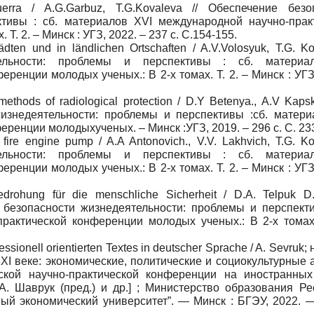
rra / A.G.Garbuz, T.G.Kovaleva // Обеспечение безо
ктивы : сб. материалов XVI международной научно-прак
Т. 2. – Минск : УГЗ, 2022. – 237 с. C.154-155.
ädten und in ländlichen Ortschaften / A.V.Volosyuk, T.G. Ko
тельности: проблемы и перспективы : сб. материа
енции молодых ученых.: В 2-х томах. Т. 2. – Минск : УГЗ
methods of radiological protection / D.Y Betenya., A.V Kaps
изнедеятельности: проблемы и перспективы :сб. материа
енции молодыхученых. – Минск :УГЗ, 2019. – 296 с. C. 23
 fire engine pump / A.A Antonovich., V.V. Lakhvich, T.G. Ko
тельности: проблемы и перспективы : сб. материа
енции молодых ученых.: В 2-х томах. Т. 2. – Минск : УГЗ
drohung für die menschliche Sicherheit / D.A. Telpuk D.
е безопасности жизнедеятельности: проблемы и перспекти
рактической конференции молодых ученых.: В 2-х томах
essionell orientierten Textes in deutscher Sprache / A. Sevruk;
 XXI веке: экономические, политические и социокультурные 
кой научно-практической конференции на иностранных
 А. Шаврук (пред.) и др.] ; Министерство образования Ре
ный экономический университет”. — Минск : БГЭУ, 2022. —