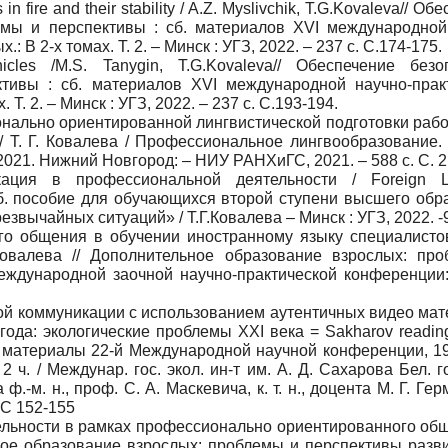
 in fire and their stability / A.Z. Myslivchik, T.G.Kovaleva// О
емы и перспективы : сб. материалов XVI международной
В 2-х томах. Т. 2. – Минск : УГЗ, 2022. – 237 с. C.174-175.
icles /M.S. Tanygin, T.G.Kovaleva// Обеспечение безо
ктивы : сб. материалов XVI международной научно-прак
Т. 2. – Минск : УГЗ, 2022. – 237 с. C.193-194.
онально ориентированной лингвистической подготовки рабо
/ Т. Г. Ковалева / Профессиональное лингвообразование.
2021. Нижний Новгород: – НИУ РАНХиГС, 2021. – 588 с. С. 2
кация в профессиональной деятельности / Foreign L
учеб. пособие для обучающихся второй ступени высшего об
вычайных ситуаций» / Т.Г.Ковалева – Минск : УГЗ, 2022. -9
ого общения в обучении иностранному языку специалисто
Ковалева // Дополнительное образование взрослых: пр
еждународной заочной научно-практической конференции:
ной коммуникации с использованием аутентичных видео мат
 года: экологические проблемы XXI века = Sakharov readin
ry : материалы 22-й Международной научной конференции, 1
 2 ч. / Междунар. гос. экол. ин-т им. А. Д. Сахарова Бел. го
а ф.-м. н., проф. С. А. Маскевича, к. т. н., доцента М. Г. Гер
 С 152-155
тельности в рамках профессионально ориентированного обще
ьное образование взрослых: проблемы и перспективы развит