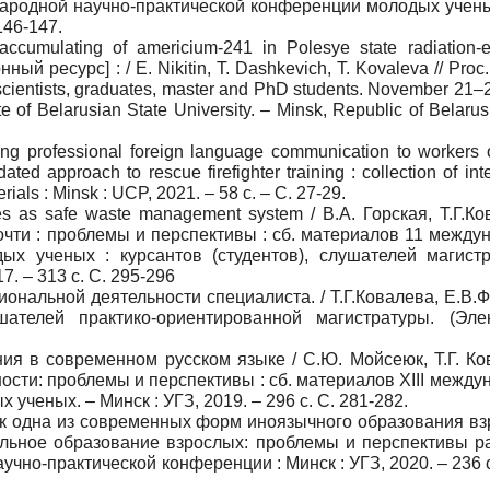
народной научно-практической конференции молодых ученых
146-147.
ccumulating of americium-241 in Polesye state radiation-e
онный ресурс
] : / E. Nikitin, T. Dashkevich, T. Kovaleva // Proc
 scientists, graduates, master and PhD students. November 21–2
te of Belarusian State University. – Minsk, Republic of Belaru
hing professional foreign language communication to workers 
ated approach to rescue firefighter training : collection of int
erials : Minsk : UCP, 2021. – 58
с
. –
С
. 27-29.
tes as safe waste management system / В.А. Горская, Т.Г.Ко
чти : проблемы и перспективы : сб. материалов 11 между
ых ученых : курсантов (студентов), слушателей магист
7. – 313 с. С. 295-296
иональной деятельности специалиста. / Т.Г.Ковалева, Е.В.
ателей практико-ориентированной магистратуры. (Эле
ия в современном русском языке / С.Ю. Мойсеюк, Т.Г. Ков
сти: проблемы и перспективы : сб. материалов XIII между
ченых. – Минск : УГЗ, 2019. – 296 с. C. 281-282.
ак одна из современных форм иноязычного образования взр
тельное образование взрослых: проблемы и перспективы ра
чно-практической конференции : Минск : УГЗ, 2020. – 236 с