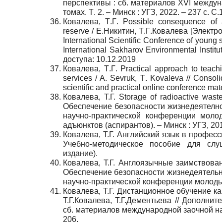
перспективы : сб. материалов XVI между
томах. Т
. 2. –
Минск
:
УГЗ
, 2022. – 237
с
. C.
Ковалева
,
Т
.
Г
. Possible consequence of a
reserve /
Е
.
Никитин
,
Т
.
Г
.
Ковалева
[
Электр
International Scientific Conference of young
International Sakharov Environmental Institu
доступа
: 10.12.2019
Ковалева
,
Т
.
Г
. Practical approach to teac
services / A. Sevruk,
Т
. Kovaleva // Consolid
scientific and practical online conference mat
Ковалева, Т.Г. Storage of radioactive was
Обеспечение безопасности жизнедеятелно
научно-практической конференции молод
адъюнктов (аспирантов). – Минск : УГЗ, 201
Ковалева, Т.Г. Английский язык в професс
Учебно-методическое пособие для слуш
издание).
Ковалева, Т.Г. Англоязычные заимствован
Обеспечение безопасности жизнедеятельно
научно-практической конференции молодых у
Ковалева, Т.Г. Дистанционное обучение к
Т.Г.Ковалева, Т.Г.Дементьева // Дополни
сб. материалов международной заочной нау
206.