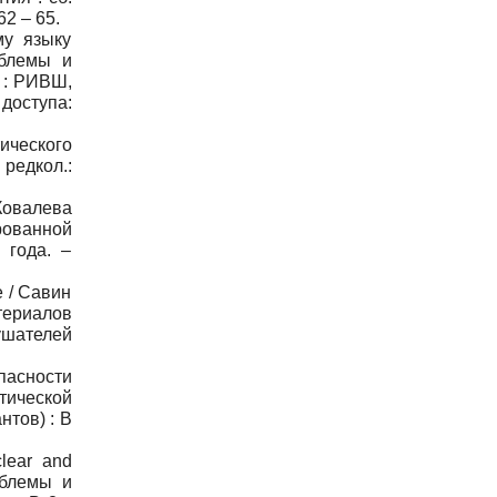
2 – 65.
му языку
облемы и
к : РИВШ,
тупа:
ического
редкол.:
 Ковалева
рованной
 года. –
e / Савин
атериалов
ушателей
пасности
тической
нтов) : В
clear and
облемы и