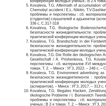
конференции молодых ученых.: В 2-х томах. Т
Kovaleva, T.G. Aftermath of accumulation o
Chernobyl accident / E.L. Nikitin, T.V.Das
проблемы и перспективы : сб. материало
(студентов) слушателей и адъюнктов (аспира
336 с.
C
.317-318
Kovaleva, T.G. Biologische Bodensicherhe
безопасности жизнедеятельности: пробл
практической конференции молодых ученых.: 
Kovaleva, T.G. Brandschutz in der Forstwir
безопасности жизнедеятельности: пробл
практической конференции молодых ученых.: 
Kovaleva, T.G. Die Rolle der ökologischen Ä
Gesellschaft / A. Prishenkova, T.G. Kov
перспективы : сб. материалов XVI между
томах. Т. 2. – Минск : УГЗ, 2022. – 246 с. – C
Kovaleva, T.G. Environment advertising as 
безопасности жизнедеятелночти : проб
практической конференции молодых учены
(аспирантов). – Минск : УГЗ, 2017. – 313 с.
Kovaleva, T.G. Illegales Hacken, Zerstöru
ökologische Probleme / I. Borisevitch Twe
проблемы и перспективы : сб. материал
ученых.: В 2-х томах. Т. 2. – Минск : УГЗ, 20