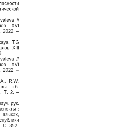
пасности
тической
valeva //
лов XVI
, 2022. –
kaya, T.G
лов XIII
3.
valeva //
лов XVI
, 2022. –
A., R.W.
вы : сб.
. Т
. 2. –
науч
.
рук
.
аспекты :
 языках,
спублики
 С. 352-