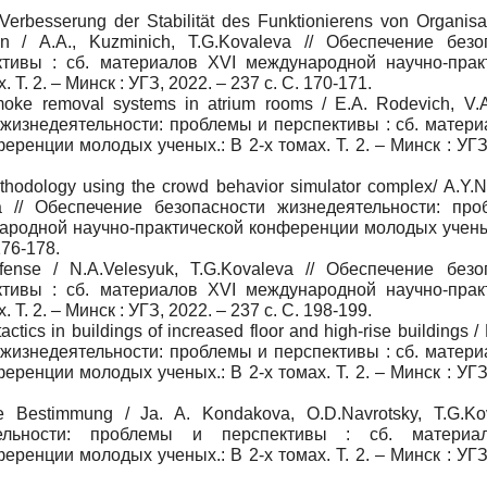
Verbesserung der Stabilität des Funktionierens von Organisa
onen / А.А., Kuzminich, T.G.Kovaleva // Обеспечение без
ктивы : сб. материалов XVI международной научно-прак
. 2. – Минск : УГЗ, 2022. – 237 с. C. 170-171.
moke removal systems in atrium rooms / E.A. Rodevich, V.
 жизнедеятельности: проблемы и перспективы : сб. матери
енции молодых ученых.: В 2-х томах. Т. 2. – Минск : УГЗ
ethodology using the crowd behavior simulator complex/ A.Y.
eva // Обеспечение безопасности жизнедеятельности: пр
народной научно-практической конференции молодых ученых
176-178.
efense / N.A.Velesyuk, T.G.Kovaleva // Обеспечение безо
ктивы : сб. материалов XVI международной научно-прак
. 2. – Минск : УГЗ, 2022. – 237 с. C. 198-199.
actics in buildings of increased floor and high-rise buildings / 
 жизнедеятельности: проблемы и перспективы : сб. матери
енции молодых ученых.: В 2-х томах. Т. 2. – Минск : УГЗ
re Bestimmung / Ja. A. Kondakova, O.D.Navrotsky, T.G.Kov
тельности: проблемы и перспективы : сб. материа
енции молодых ученых.: В 2-х томах. Т. 2. – Минск : УГЗ