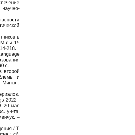
беспечение
 научно-
пасности
тической
тников в
 М-лы 15
14-218.
anguage
разования
0 с.
в второй
облемы и
 Минск :
ериалов.
gs 2022 :
9–20 мая
с. ун-та;
менчук. –
ния / Т.
ия : сб.