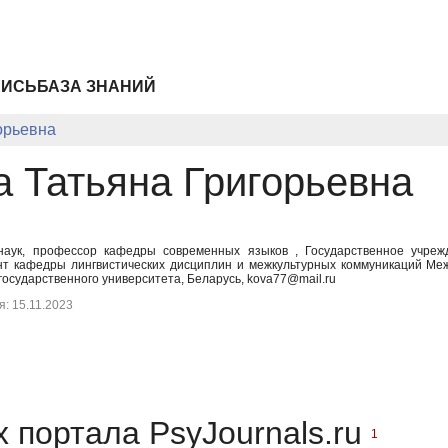
ПИСЬ
БАЗА ЗНАНИЙ
орьевна
а Татьяна Григорьевна
 наук, профессор кафедры современных языков , Государственное учре
нт кафедры лингвистических дисциплин и межкультурных коммуникаций Ме
государственного университета, Беларусь, kova77@mail.ru
: 15.11.2023
 портала PsyJournals.ru
1