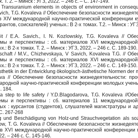
. 2. – Минск : УГЗ, 2022. – 246 с. – C. 147-149.
f Transuranium elements in objects of environment in conseq
hkevich, T.G. Kovaleva // Обеспечение безопасности жизнедеят
в XIV международной научно-практической конференции к
нтов, соискателей) ученых.: В 2-х томах. Т.2. – Минск : УГЗ
it / E.A. Savich., I. N. Kozlowskiy, T.G. Kovaleva // Об
емы и перспективы : сб. материалов XVI международной
В 2-х томах. Т. 2. – Минск : УГЗ, 2022. – 246 с. C. 189-190.
tschaft / M.V., Chizhevskaya, V Savich, Kovaleva T.G. // Об
емы и перспективы : сб. материалов XVI международной
В 2-х томах. Т. 2. – Минск : УГЗ, 2022. – 246 с. C. 149-150.
sthetik in der Entwicklung ökologisch-ästhetische Normen der
aleva // Обеспечение безопасности жизнедеятельности: пр
народной научно-практической конференции молодых ученых
. 184.
a step to life safety / Y.D.Blagodarova, T.G. Kovaleva //Об
лемы и перспективы : сб. материалов 11 международной
х : курсантов (студентов), слушателей магистратуры и а
 С. 267-268
ng und Beschädigung von Holz-und Strauchvegetation als so
rdow, T. G. Kovaleva // Обеспечение безопасности жизнедеят
ов XVI международной научно-практической конференции
22. – 246 с. C. 145-146.