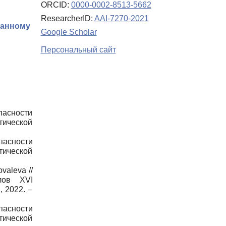
ORCID:
0000-0002-8513-5662
ResearcherID:
AAI-7270-2021
ранному
Google Scholar
Персональный сайт
пасности
тической
опасности
тической
valeva //
лов XVI
, 2022. –
пасности
тической