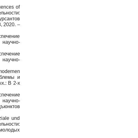
uences of
ельности:
урсантов
, 2020. –
еспечение
 научно-
еспечение
 научно-
 modernen
облемы и
.: В 2-х
еспечение
 научно-
дъюнктов
ziale und
ельности:
 молодых