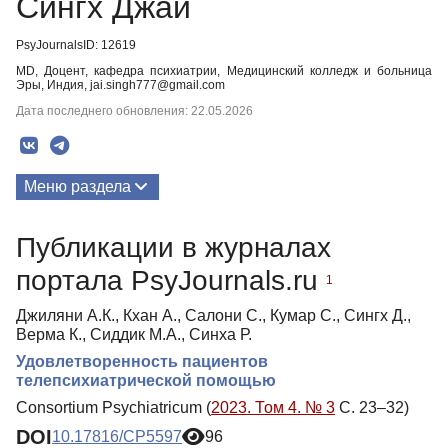
Сингх Джай
PsyJournalsID: 12619
MD, Доцент, кафедра психиатрии, Медицинский колледж и больница
Эры, Индия, jai.singh777@gmail.com
Дата последнего обновления: 22.05.2026
Меню раздела
Публикации
Публикации в журналах
портала PsyJournals.ru
1
Джиляни А.К., Кхан А., Салони С., Кумар С., Сингх Д.,
Верма К., Сиддик М.А., Синха Р.
Удовлетворенность пациентов
телепсихиатрической помощью
Consortium Psychiatricum (
2023. Том 4. № 3
С. 23–32)
DOI
10.17816/CP5597
96