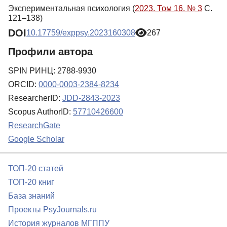
Экспериментальная психология (
2023. Том 16. № 3
С.
121–138)
DOI
10.17759/exppsy.2023160308
267
Профили автора
SPIN РИНЦ: 2788-9930
ORCID:
0000-0003-2384-8234
ResearcherID:
JDD-2843-2023
Scopus AuthorID:
57710426600
ResearchGate
Google Scholar
ТОП-20 статей
ТОП-20 книг
База знаний
Проекты PsyJournals.ru
История журналов МГППУ