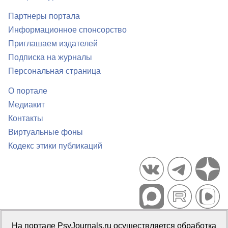
Партнеры портала
Информационное спонсорство
Приглашаем издателей
Подписка на журналы
Персональная страница
О портале
Медиакит
Контакты
Виртуальные фоны
Кодекс этики публикаций
Портал психологических изданий PsyJournals.ru, 2007–2026
На портале PsyJournals.ru осуществляется обработка