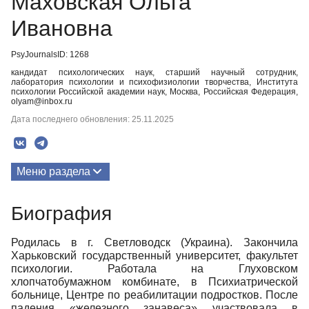
Маховская Ольга
Ивановна
PsyJournalsID: 1268
кандидат психологических наук, старший научный сотрудник,
лаборатория психологии и психофизиологии творчества, Института
психологии Российской академии наук, Москва, Российская Федерация,
olyam@inbox.ru
Дата последнего обновления: 25.11.2025
Меню раздела
Публикации
Биография
Биография
Родилась в г. Светловодск (Украина). Закончила
Медиа-материалы
Харьковский государственный университет, факультет
психологии. Работала на Глуховском
хлопчатобумажном комбинате, в Психиатрической
больнице, Центре по реабилитации подростков. После
падения «железного занавеса» участвовала в