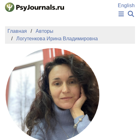
Перейти к основному содержанию
English
НОВОСТИ
Главная
Авторы
ИЗДАНИЯ
Логутенкова Ирина Владимировна
АВТОРЫ
ПОДАТЬ РУКОПИСЬ
БАЗА ЗНАНИЙ
КЛЮЧЕВЫЕ СЛОВА
Регистрация
Вход