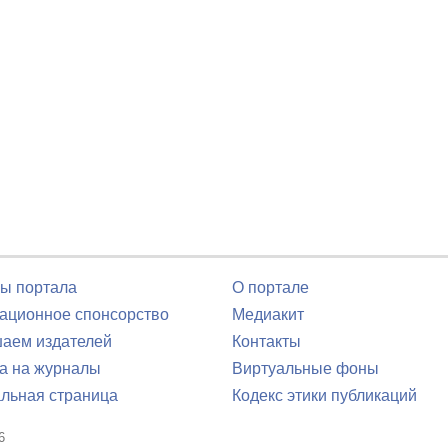
ы портала
О портале
ционное спонсорство
Медиакит
аем издателей
Контакты
а на журналы
Виртуальные фоны
льная страница
Кодекс этики публикаций
6