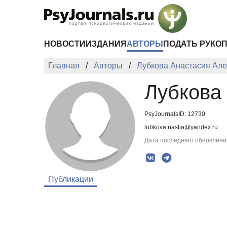
Перейти к основному содержанию
НОВОСТИ
ИЗДАНИЯ
АВТОРЫ
ПОДАТЬ РУКО
Главная
Авторы
Лубкова Анастасия Ал
Лубкова
PsyJournalsID: 12730
lubkova.nastia@yandex.ru
Дата последнего обновления
Публикации