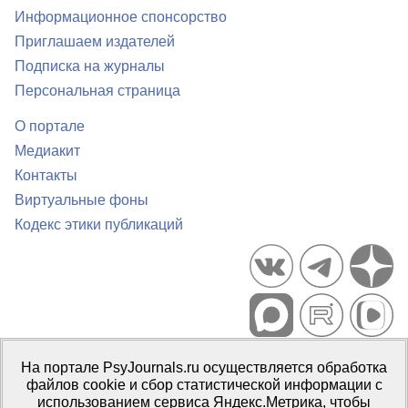
Информационное спонсорство
Приглашаем издателей
Подписка на журналы
Персональная страница
О портале
Медиакит
Контакты
Виртуальные фоны
Кодекс этики публикаций
Портал психологических изданий PsyJournals.ru, 2007–2026
На портале PsyJournals.ru осуществляется обработка
Правила использования материалов
файлов cookie и сбор статистической информации с
Свидетельство регистрации СМИ
Эл № ФС77-66447 от 14 июля
использованием сервиса Яндекс.Метрика, чтобы