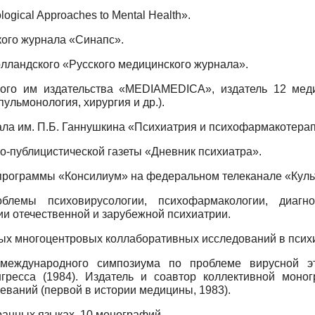
logical Approaches to Mental Health».
ского журнала «Синапс».
голландского «Русского медицинского журнала».
нного им издательства «MEDIAMEDICA», издатель 12 мед
ульмонология, хирургия и др.).
нала им. П.Б. Ганнушкина «Психиатрия и психофармакотера
чно-публицистической газеты «Дневник психиатра».
й программы «Консилиум» на федеральном телеканале «Куль
блемы психовирусологии, психофармакологии, диагн
ии отечественной и зарубежной психиатрии.
ых многоцентровых коллаборативных исследований в псих
международного симпозиума по проблеме вирусной э
нгресса (1984). Издатель и соавтор коллективной моно
еваний (первой в истории медицины, 1983).
транных языках, 10 монографий.