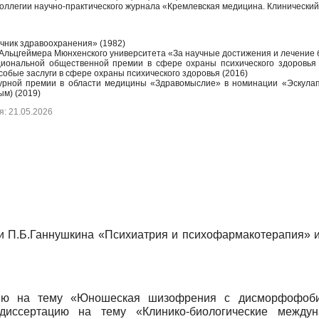
оллегии научно-практического журнала «Кремлевская медицина.
Клинический 
чник здравоохранения» (1982)
Альцгеймера Мюнхенского университета «За научные достижения и лечение 
иональной общественной премии в сфере охраны психического здоровья 
собые заслуги в сфере охраны психического здоровья (2016)
урной премии в области медицины «Здравомыслие» в номинации «Эскулап» 
ым) (2019)
: 21.05.2026
и П.Б.Ганнушкина «Психиатрия и психофармакотерапия» и
ацию на тему «Юношеская шизофрения с дисморфофоби
 диссертацию на тему «Клинико-биологические между