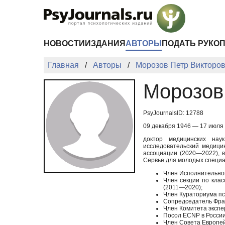
Перейти к основному содержанию
НОВОСТИ
ИЗДАНИЯ
АВТОРЫ
ПОДАТЬ РУКО
Главная
Авторы
Морозов Петр Викторо
Морозов
PsyJournalsID: 12788
09 декабря 1946 — 17 июля
доктор медицинских нау
исследовательский медици
ассоциации (2020—2022), в
Сервье для молодых специа
Член Исполнительног
Член секции по кла
(2011—2020);
Член Кураториума пс
Сопредседатель Фран
Член Комитета экспе
Посол
ECNP
в России
Член Совета Европей