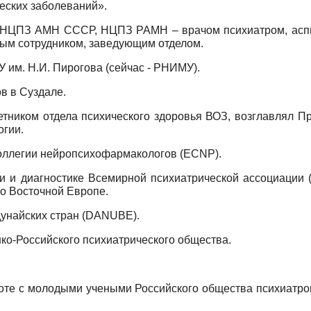
еских заболеваний».
 ВНЦПЗ АМН СССР, НЦПЗ РАМН – врачом психиатром, асп
ым сотрудником, заведующим отделом.
 им. Н.И. Пирогова (сейчас - РНИМУ).
ов в Суздале.
етником отдела психического здоровья ВОЗ, возглавлял П
огии.
 коллегии нейропсихофармакологов (ECNP).
ции и диагностике Всемирной психиатрической ассоциации 
по Восточной Европе.
 дунайских стран (DANUВE).
ранко-Российского психиатрического общества.
аботе с молодыми учеными Российского общества психиатров