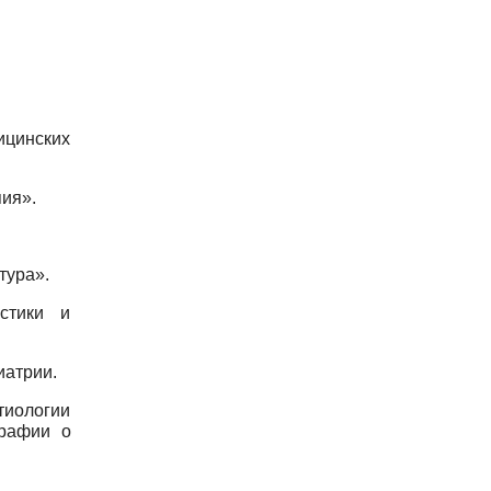
ицинских
пия».
тура».
остики и
иатрии.
тиологии
графии о