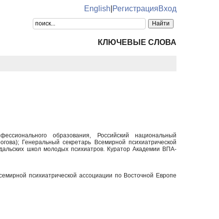
English
|
Регистрация
Вход
КЛЮЧЕВЫЕ СЛОВА
фессионального образования, Российский национальный
гова); Генеральный секретарь Всемирной психиатрической
здальских школ молодых психиатров. Куратор Академии ВПА-
Всемирной психиатрической ассоциации по Восточной Европе