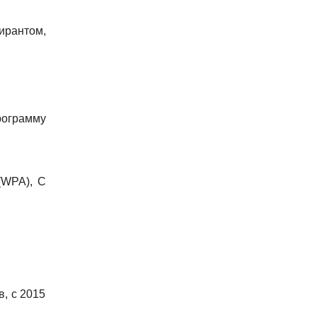
ирантом,
рограмму
(WPA), С
, с 2015