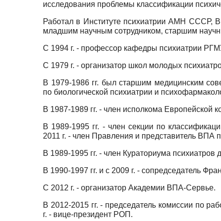
исследования проблемы классификации психич
Работал в Институте психиатрии АМН СССР,
младшим научным сотрудником, старшим научн
С 1994 г. - профессор кафедры психиатрии РГМУ
С 1979 г. - организатор школ молодых психиатр
В 1979-1986 гг. был старшим медицинским сов
по биологической психиатрии и психофармакол
В 1987-1989 гг. - член исполкома Европейской
В 1989-1995 гг. - член секции по классифика
2011 г. - член Правления и представитель ВПА 
В 1989-1995 гг. - член Кураториума психиатров
В 1990-1997 гг. и с 2009 г. - сопредседатель Ф
С 2012 г. - организатор Академии ВПА-Сервье.
В 2012-2015 гг. - председатель комиссии по р
г. - вице-президент РОП.