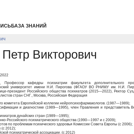
ПИСЬ
БАЗА ЗНАНИЙ
вич
 Петр Викторович
 2022
к, Профессор кафедры психиатрии факультета дополнительного про
нский университет имени Н.И. Пирогова (ФГАОУ ВО РНИМУ им. Н.И. Пиро
ице-президент Российского общества психиатров (2015—2022), Ректор Су
листов стран СНГ., Москва, Российская Федерация
о комитета Европейской коллегии нейропсихофармакологов. (1987—1989);
ссификации и диагностике (1989—1995), член Правления и представитель 
ихиатров дунайских стран (1989—1995);
ко-Российского психиатрического общества (1990—1997 и с 2009);
ртов по проблемам психического здоровья Комиссии Совета Европы (с 2006);
 (с 2012);
ской психиатрической ассоциации. (с 2012)