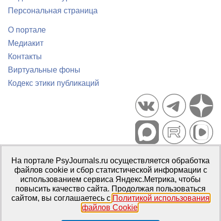
Персональная страница
О портале
Медиакит
Контакты
Виртуальные фоны
Кодекс этики публикаций
Портал психологических изданий PsyJournals.ru, 2007–2026
На портале PsyJournals.ru осуществляется обработка
Правила использования материалов
файлов cookie и сбор статистической информации с
Свидетельство регистрации СМИ
Эл № ФС77-66447 от 14 июля
использованием сервиса Яндекс.Метрика, чтобы
2016 г.
повысить качество сайта. Продолжая пользоваться
сайтом, вы соглашаетесь с
Политикой использования
Издатель:
ФГБОУ ВО МГППУ
файлов Cookie
.
Репозиторий открытого доступа