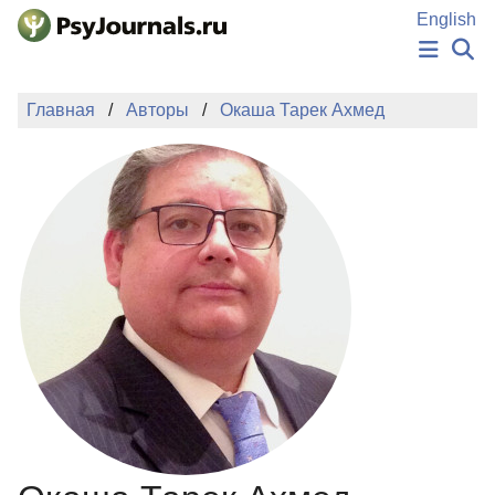
Перейти к основному содержанию
English
НОВОСТИ
Главная
Авторы
Окаша Тарек Ахмед
ИЗДАНИЯ
АВТОРЫ
ПОДАТЬ РУКОПИСЬ
БАЗА ЗНАНИЙ
КЛЮЧЕВЫЕ СЛОВА
Регистрация
Вход