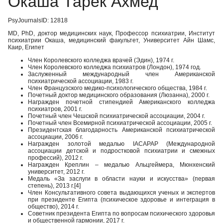
Окаша Тарек Ахмед
PsyJournalsID: 12818
MD, PhD, доктор медицинских наук, Профессор психиатрии, Институт
психиатрии Окаша, медицинский факультет, Университет Айн Шамс,
Каир, Египет
Член Королевского колледжа врачей (Эдин), 1974 г.
Член Королевского колледжа психиатров (Лондон), 1974 год.
Заслуженный международный член Американской
психиатрической ассоциации, 1983 г.
Член Французского медико-психологического общества, 1984 г.
Почетный доктор медицинского образования (Люзанна), 2000 г.
Награжден почетной стипендией Американского колледжа
психиатров, 2001 г.
Почетный член Чешской психиатрической ассоциации, 2004 г.
Почетный член Всемирной психиатрической ассоциации, 2005 г.
Президентская благодарность Американской психиатрической
ассоциации, 2006 г.
Награжден золотой медалью
IACAPAP
(Международной
ассоциации детской и подростковой психиатрии и смежных
профессий), 2012 г.
Награжден Креплин – медалью Альцгеймера, Мюнхенский
университет, 2012 г.
Медаль «За заслуги в области науки и искусства» (первая
степень), 2013 г.[4]
Член Консультативного совета выдающихся ученых и экспертов
при президенте Египта (психическое здоровье и интеграция в
общество), 2014 г.
Советник президента Египта по вопросам психического здоровья
и общественной гармонии, 2017 г.