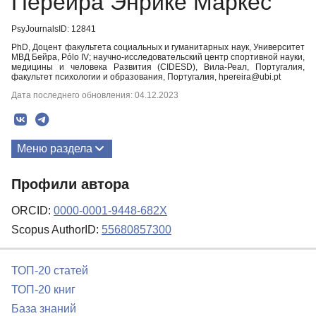
Перейра Энрике Маркес
PsyJournalsID: 12841
PhD, Доцент факультета социальных и гуманитарных наук, Университет
МВД Бейра, Pólo IV; научно-исследовательский центр спортивной науки,
медицины и человека Развития (CIDESD), Вила-Реал, Португалия,
факультет психологии и образования, Португалия, hpereira@ubi.pt
Дата последнего обновления: 04.12.2023
Меню раздела
Публикации
Профили автора
ORCID:
0000-0001-9448-682X
Scopus AuthorID:
55680857300
ТОП-20 статей
ТОП-20 книг
База знаний