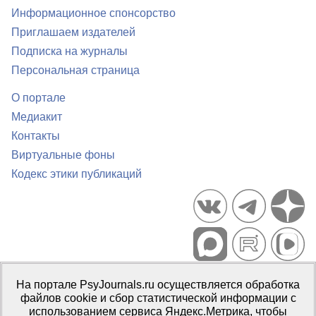
Информационное спонсорство
Приглашаем издателей
Подписка на журналы
Персональная страница
О портале
Медиакит
Контакты
Виртуальные фоны
Кодекс этики публикаций
Портал психологических изданий PsyJournals.ru, 2007–2026
На портале PsyJournals.ru осуществляется обработка
Правила использования материалов
файлов cookie и сбор статистической информации с
Свидетельство регистрации СМИ
Эл № ФС77-66447 от 14 июля
использованием сервиса Яндекс.Метрика, чтобы