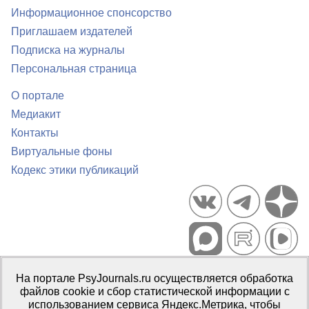
Информационное спонсорство
Приглашаем издателей
Подписка на журналы
Персональная страница
О портале
Медиакит
Контакты
Виртуальные фоны
Кодекс этики публикаций
Портал психологических изданий PsyJournals.ru, 2007–2026
На портале PsyJournals.ru осуществляется обработка
Правила использования материалов
файлов cookie и сбор статистической информации с
Свидетельство регистрации СМИ
Эл № ФС77-66447 от 14 июля
использованием сервиса Яндекс.Метрика, чтобы