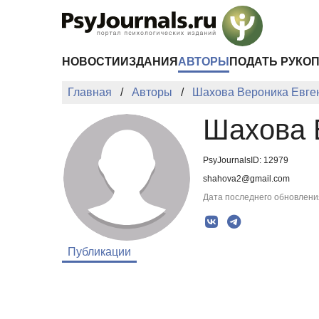
Перейти к основному содержанию
НОВОСТИ
ИЗДАНИЯ
АВТОРЫ
ПОДАТЬ РУКО
Главная
Авторы
Шахова Вероника Евге
Шахова 
PsyJournalsID: 12979
shahova2@gmail.com
Дата последнего обновления
Публикации