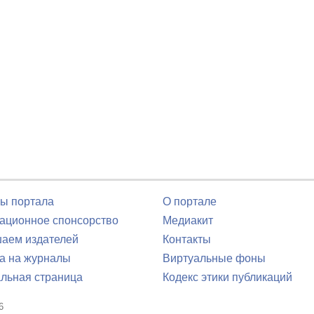
ы портала
О портале
ционное спонсорство
Медиакит
аем издателей
Контакты
а на журналы
Виртуальные фоны
льная страница
Кодекс этики публикаций
6