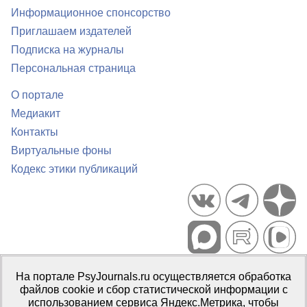
Информационное спонсорство
Приглашаем издателей
Подписка на журналы
Персональная страница
О портале
Медиакит
Контакты
Виртуальные фоны
Кодекс этики публикаций
Портал психологических изданий PsyJournals.ru, 2007–2026
На портале PsyJournals.ru осуществляется обработка
Правила использования материалов
файлов cookie и сбор статистической информации с
Свидетельство регистрации СМИ
Эл № ФС77-66447 от 14 июля
использованием сервиса Яндекс.Метрика, чтобы