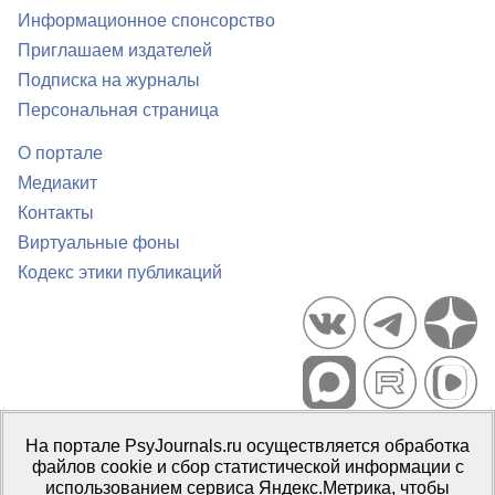
Информационное спонсорство
Приглашаем издателей
Подписка на журналы
Персональная страница
О портале
Медиакит
Контакты
Виртуальные фоны
Кодекс этики публикаций
Портал психологических изданий PsyJournals.ru, 2007–2026
На портале PsyJournals.ru осуществляется обработка
Правила использования материалов
файлов cookie и сбор статистической информации с
Свидетельство регистрации СМИ
Эл № ФС77-66447 от 14 июля
использованием сервиса Яндекс.Метрика, чтобы