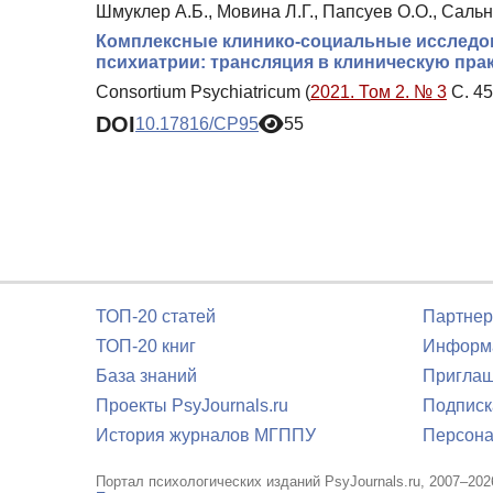
Шмуклер А.Б., Мовина Л.Г., Папсуев О.О., Сальн
Комплексные клинико-социальные исследов
психиатрии: трансляция в клиническую пра
Consortium Psychiatricum (
2021. Том 2. № 3
С. 45
DOI
10.17816/CP95
55
ТОП-20 статей
Партнер
ТОП-20 книг
Информа
База знаний
Приглаш
Проекты PsyJournals.ru
Подписк
История журналов МГППУ
Персона
Портал психологических изданий PsyJournals.ru, 2007–202