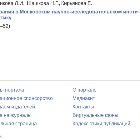
икова Л.И., Шашкова Н.Г., Кирьянова Е.
ания в Московском научно-исследовательском инстит
ктику
–52)
ы портала
О портале
ционное спонсорство
Медиакит
аем издателей
Контакты
а на журналы
Виртуальные фоны
льная страница
Кодекс этики публикаций
6