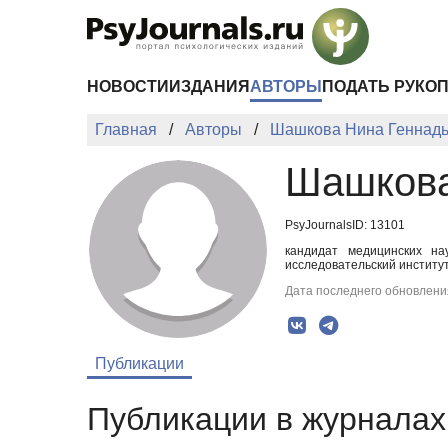
Перейти к основному содержанию
НОВОСТИ
ИЗДАНИЯ
АВТОРЫ
ПОДАТЬ РУКО
Главная
Авторы
Шашкова Нина Геннад
Шашкова
PsyJournalsID: 13101
кандидат медицинских нау
исследовательский институ
Дата последнего обновления
Публикации
Публикации в журналах 