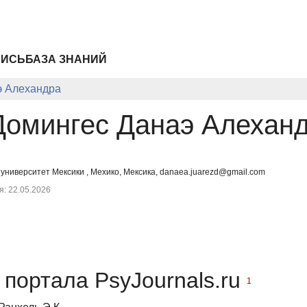
ПИСЬ
БАЗА ЗНАНИЙ
э Алехандра
Домингес Данаэ Алехан
ниверситет Мексики , Мехико, Мексика, danaea.juarezd@gmail.com
: 22.05.2026
портала PsyJournals.ru
1