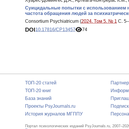
Хуарес-Домингес Д.А., Артеага-Контрерас К.М., 
Суицидальные попытки с использованием н
частота обращения людей за психиатричес
Consortium Psychiatricum (
2024. Том 5. № 1
С. 5–
DOI
10.17816/CP13457
74
ТОП-20 статей
Партнер
ТОП-20 книг
Информа
База знаний
Приглаш
Проекты PsyJournals.ru
Подписк
История журналов МГППУ
Персона
Портал психологических изданий PsyJournals.ru, 2007–202