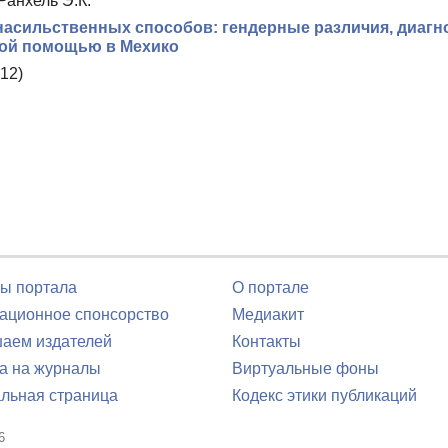
Ранхель Э.К.
асильственных способов: гендерные различия, диагно
кой помощью в Мехико
12)
ы портала
О портале
ционное спонсорство
Медиакит
аем издателей
Контакты
а на журналы
Виртуальные фоны
льная страница
Кодекс этики публикаций
6