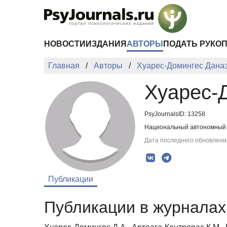
Перейти к основному содержанию
НОВОСТИ
ИЗДАНИЯ
АВТОРЫ
ПОДАТЬ РУКО
Главная
Авторы
Хуарес-Домингес Дана
Хуарес-
PsyJournalsID: 13258
Национальный автономный у
Дата последнего обновления
Публикации
Публикации в журналах 